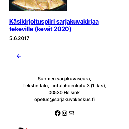
Käsikirjoituspiiri sarjakuvakirjaa
tekeville (kevät 2020)
5.6.2017
←
Suomen sarjakuvaseura,
Tekstin talo, Lintulahdenkatu 3 (1. krs),
00530 Helsinki
opetus@sarjakuvakeskus.fi
Facebook
Instagram
Sähköposti