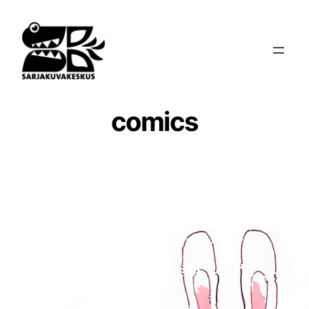
Siirry
sisältöön
comics