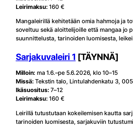
Leirimaksu:
160 €
Mangaleirillä kehitetään omia hahmoja ja to
soveltuu sekä aloittelijoille että mangaa j
suunnittelusta, tarinoiden luomisesta, leike
Sarjakuvaleiri 1
[TÄYNNÄ]
Milloin:
ma 1.6.–pe 5.6.2026, klo 10–15
Missä:
Tekstin talo, Lintulahdenkatu 3, 005
Ikäsuositus:
7–12
Leirimaksu:
160 €
Leirillä tutustutaan kokeilemisen kautta sa
tarinoiden luomisesta, sarjakuviin tutustumi