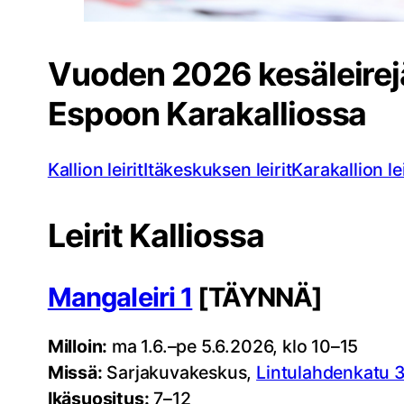
Vuoden 2026 kesäleirejä
Espoon Karakalliossa
Kallion leirit
Itäkeskuksen leirit
Karakallion lei
Leirit Kalliossa
Mangaleiri 1
[TÄYNNÄ]
Milloin:
ma 1.6.–pe 5.6.2026, klo 10–15
Missä:
Sarjakuvakeskus,
Lintulahdenkatu 3
Ikäsuositus:
7–12