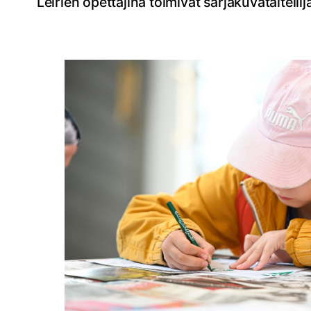
Leirien opettajina toimivat sarjakuvataiteilij