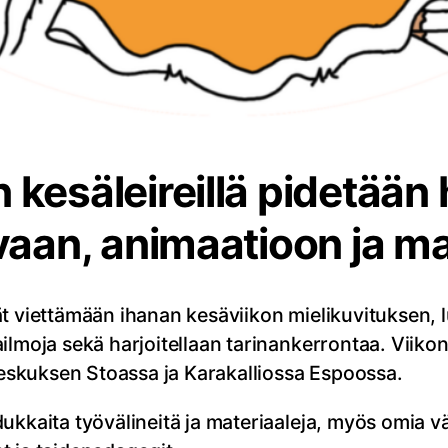
kesäleireillä pidetään 
vaan, animaatioon ja m
 viettämään ihanan kesäviikon mielikuvituksen, luo
lmoja sekä harjoitellaan tarinankerrontaa. Viikon 
äkeskuksen Stoassa ja Karakalliossa Espoossa.
ukkaita työvälineitä ja materiaaleja, myös omia v