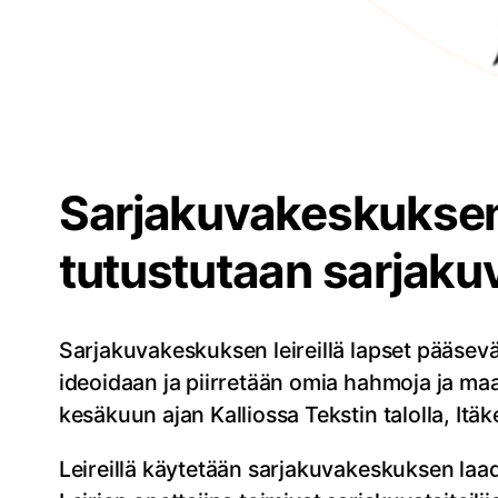
Sarjakuvakeskuksen 
tutustutaan sarjaku
Sarjakuvakeskuksen leireillä lapset pääsevät
ideoidaan ja piirretään omia hahmoja ja maai
kesäkuun ajan Kalliossa Tekstin talolla, It
Leireillä käytetään sarjakuvakeskuksen laad