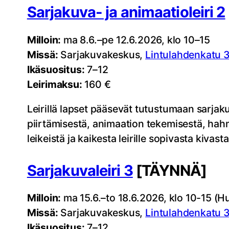
Sarjakuva- ja animaatioleiri 2
Milloin:
ma 8.6.–pe 12.6.2026, klo 10–15
Missä:
Sarjakuvakeskus,
Lintulahdenkatu 3
Ikäsuositus:
7–12
Leirimaksu:
160 €
Leirillä lapset pääsevät tutustumaan sarjak
piirtämisestä, animaation tekemisestä, hahm
leikeistä ja kaikesta leirille sopivasta kivas
Sarjakuvaleiri 3
[TÄYNNÄ]
Milloin:
ma 15.6.–to 18.6.2026, klo 10-15 (H
Missä:
Sarjakuvakeskus,
Lintulahdenkatu 3
Ikäsuositus:
7–12