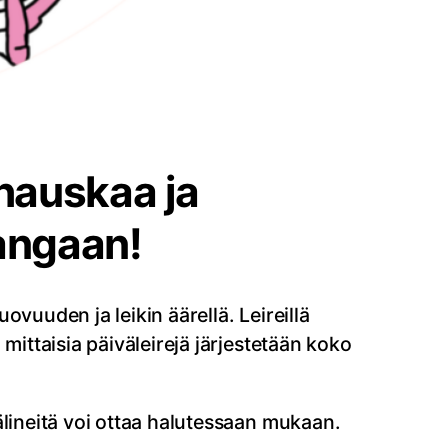
hauskaa ja
angaan!
vuuden ja leikin äärellä. Leireillä
mittaisia päiväleirejä järjestetään koko
älineitä voi ottaa halutessaan mukaan.