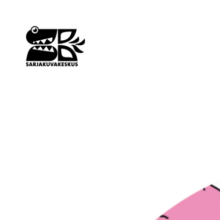
Siirry
sisältöön