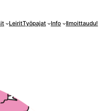
it
Leirit
Työpajat
Info
Ilmoittaudu!