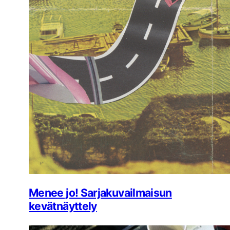
Menee jo! Sarjakuvailmaisun
kevätnäyttely