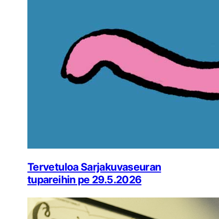
Tervetuloa Sarjakuvaseuran
tupareihin pe 29.5.2026