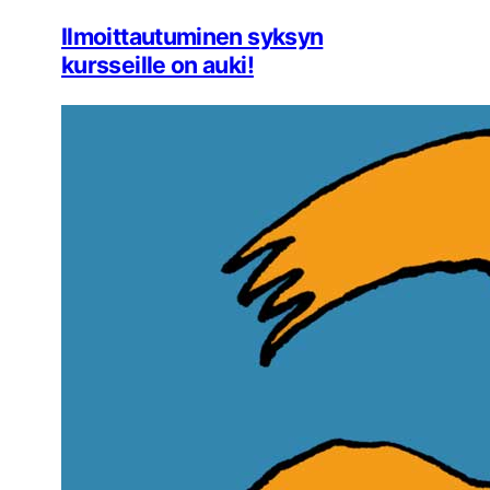
Ilmoittautuminen syksyn
kursseille on auki!