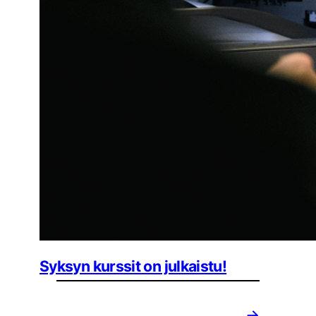
Syksyn kurssit on julkaistu!
→