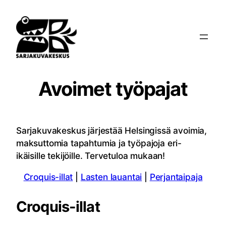
Siirry
sisältöön
Avoimet työpajat
Sarjakuvakeskus järjestää Helsingissä avoimia,
maksuttomia tapahtumia ja työpajoja eri-
ikäisille tekijöille. Tervetuloa mukaan!
Croquis-illat
|
Lasten lauantai
|
Perjantaipaja
Croquis-illat