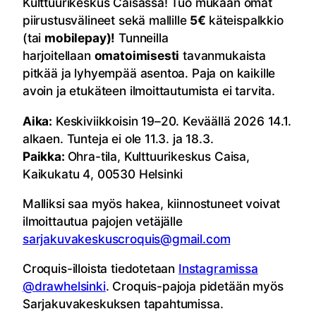
Kulttuurikeskus Caisassa! Tuo mukaan omat
piirustusvälineet sekä mallille
5€
käteispalkkio
(tai
mobilepay
)!
Tunneilla
harjoitellaan
omatoimisesti
tavanmukaista
pitkää ja lyhyempää asentoa. Paja on kaikille
avoin ja etukäteen ilmoittautumista ei tarvita.
Aika:
Keskiviikkoisin 19–20. Keväällä 2026 14.1.
alkaen. Tunteja ei ole 11.3. ja 18.3.
Paikka:
Ohra-tila, Kulttuurikeskus Caisa,
Kaikukatu 4, 00530 Helsinki
Malliksi saa myös hakea, kiinnostuneet voivat
ilmoittautua pajojen vetäjälle
sarjakuvakeskuscroquis@gmail.
com
Croquis-illoista tiedotetaan
Instagramissa
@drawhelsinki
. Croquis-pajoja pidetään myös
Sarjakuvakeskuksen tapahtumissa.