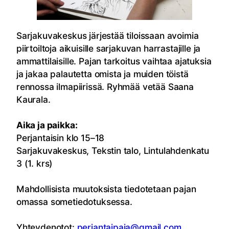
Sarjakuvakeskus järjestää tiloissaan avoimia
piirtoiltoja aikuisille sarjakuvan harrastajille ja
ammattilaisille. Pajan tarkoitus vaihtaa ajatuksia
ja jakaa palautetta omista ja muiden töistä
rennossa ilmapiirissä. Ryhmää vetää Saana
Kaurala.
Aika ja paikka:
Perjantaisin klo 15–18
Sarjakuvakeskus, Tekstin talo, Lintulahdenkatu
3 (1. krs)
Mahdollisista muutoksista tiedotetaan pajan
omassa sometiedotuksessa.
Yhteydenotot:
perjantaipaja@gmail.com