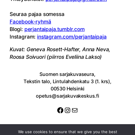
Seuraa pajaa somessa
Facebook-ryhmä
Blogi:
perjantaipaja.tumblr.com
Instagram:
instagram.com/perjantaipaja
Kuvat: Geneva Rosett-Hafter, Anna Neva,
Roosa Soivuori (piirros Eveliina Lakso)
Suomen sarjakuvaseura,
Tekstin talo, Lintulahdenkatu 3 (1. krs),
00530 Helsinki
opetus@sarjakuvakeskus.fi
Facebook
Instagram
Sähköposti
We use cookies to ensure that we give you the best