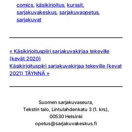
comics
, 
käsikirjoitus
, 
kurssit
, 
sarjakuvakeskus
, 
sarjakuvaopetus
, 
sarjakuvat
Käsikirjoituspiiri sarjakuvakirjaa tekeville
(kevät 2020)
Käsikirjoituspiiri sarjakuvakirjaa tekeville (kevat
2021) TÄYNNÄ
Suomen sarjakuvaseura,
Tekstin talo, Lintulahdenkatu 3 (1. krs),
00530 Helsinki
opetus@sarjakuvakeskus.fi