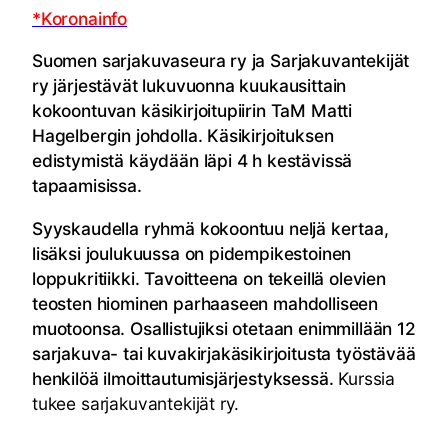
*Koronainfo
Suomen sarjakuvaseura ry ja Sarjakuvantekijät
ry järjestävät lukuvuonna kuukausittain
kokoontuvan käsikirjoitupiirin TaM Matti
Hagelbergin johdolla. Käsikirjoituksen
edistymistä käydään läpi 4 h kestävissä
tapaamisissa.
Syyskaudella ryhmä kokoontuu neljä kertaa,
lisäksi joulukuussa on pidempikestoinen
loppukritiikki. Tavoitteena on tekeillä olevien
teosten hiominen parhaaseen mahdolliseen
muotoonsa. Osallistujiksi otetaan enimmillään 12
sarjakuva- tai kuvakirjakäsikirjoitusta työstävää
henkilöä ilmoittautumisjärjestyksessä.
Kurssia
tukee sarjakuvantekijät ry.