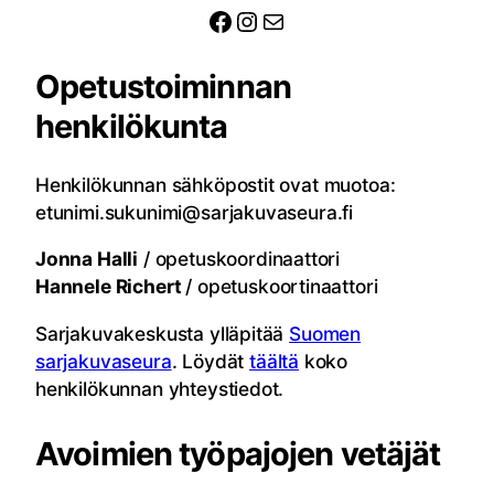
Facebook
Instagram
Sähköposti
Opetustoiminnan
henkilökunta
Henkilökunnan sähköpostit ovat muotoa:
etunimi.sukunimi@sarjakuvaseura.fi
Jonna Halli
/ opetuskoordinaattori
Hannele Richert
/ opetuskoortinaattori
Sarjakuvakeskusta ylläpitää
Suomen
sarjakuvaseura
. Löydät
täältä
koko
henkilökunnan yhteystiedot.
Avoimien työpajojen vetäjät