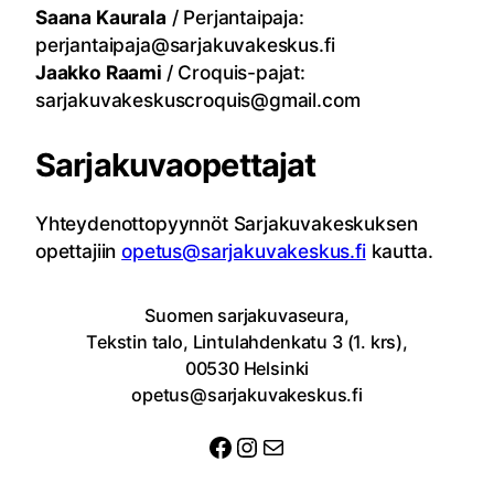
Saana Kaurala
/ Perjantaipaja:
perjantaipaja@sarjakuvakeskus.fi
Jaakko Raami
/ Croquis-pajat:
sarjakuvakeskuscroquis@gmail.com
Sarjakuvaopettajat
Yhteydenottopyynnöt Sarjakuvakeskuksen
opettajiin
opetus@sarjakuvakeskus.fi
kautta.
Suomen sarjakuvaseura,
Tekstin talo, Lintulahdenkatu 3 (1. krs),
00530 Helsinki
opetus@sarjakuvakeskus.fi
Facebook
Instagram
Sähköposti