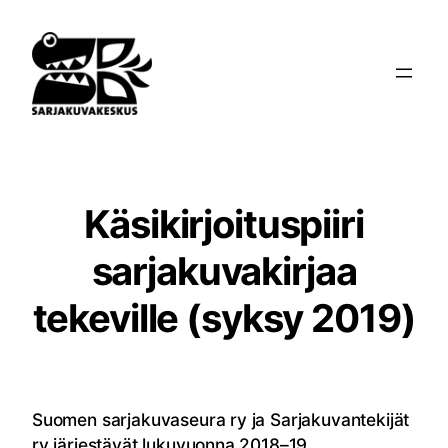
Siirry
sisältöön
Käsikirjoituspiiri
sarjakuvakirjaa
tekeville (syksy 2019)
Suomen sarjakuvaseura ry ja Sarjakuvantekijät
ry järjestävät lukuvuonna 2018–19