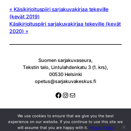
Käsikirjoituspiiri sarjakuvakirjaa tekeville
(kevät 2019)
Käsikirjoituspiiri sarjakuvakirjaa tekeville (kevät
2020)
Suomen sarjakuvaseura,
Tekstin talo, Lintulahdenkatu 3 (1. krs),
00530 Helsinki
opetus@sarjakuvakeskus.fi
Facebook
Instagram
Sähköposti
We use cookies to ensure that we give you the best
experience on our website. If you continue to use this site we
will assume that you are happy with it.
Privacy Policy