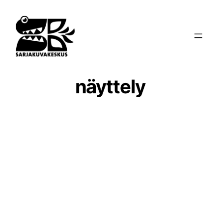
Siirry
sisältöön
näyttely