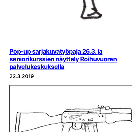
Pop-up sarjakuvatyöpaja 26.3. ja
seniorikurssien näyttely Roihuvuoren
palvelukeskuksella
22.3.2019