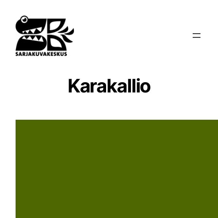
Siirry
sisältöön
Karakallio