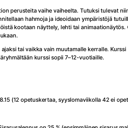
on perusteita vaihe vaiheelta. Tutuksi tulevat niin
nitellaan hahmoja ja ideoidaan ympäristöjä tutuilla
istä kootaan näyttely, lehti tai animaationäytös. 
mukaan.
n ajaksi tai vaikka vain muutamalle kerralle. Kurssi
käryhmältään kurssi sopii 7–12-vuotiaille.
–18.15 (12 opetuskertaa, syyslomaviikolla 42 ei ope
an. Sisarusalennus on 25 % (ensimmäinen sisarus 