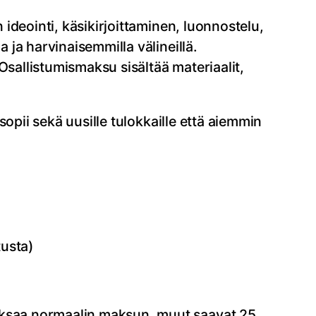
 ideointi, käsikirjoittaminen, luonnostelu,
 ja harvinaisemmilla välineillä.
Osallistumismaksu sisältää materiaalit,
 sopii sekä uusille tulokkaille että aiemmin
tusta)
maksaa normaalin maksun, muut saavat 25