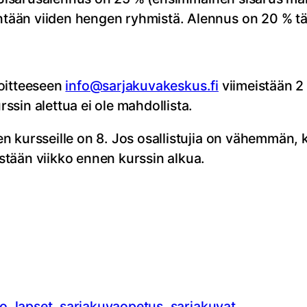
ään viiden hengen ryhmistä. Alennus on 20 % täy
soitteeseen
info@sarjakuvakeskus.fi
viimeistään 2 
sin alettua ei ole mahdollista.
n kursseille on 8. Jos osallistujia on vähemmän,
tään viikko ennen kurssin alkua.
io
, 
lapset
, 
sarjakuvaopetus
, 
sarjakuvat