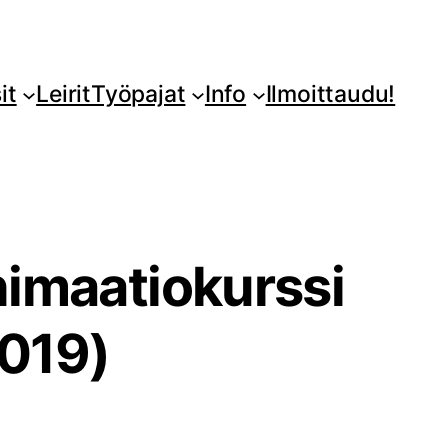
it
Leirit
Työpajat
Info
Ilmoittaudu!
nimaatiokurssi
2019)