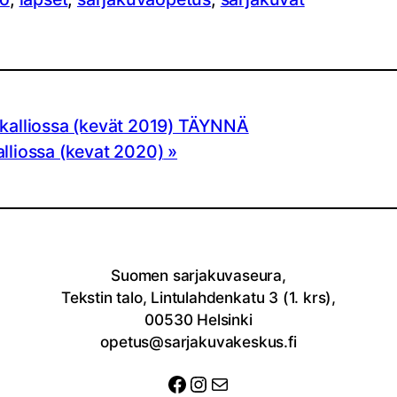
akalliossa (kevät 2019) TÄYNNÄ
alliossa (kevat 2020)
Suomen sarjakuvaseura,
Tekstin talo, Lintulahdenkatu 3 (1. krs),
00530 Helsinki
opetus@sarjakuvakeskus.fi
Facebook
Instagram
Sähköposti