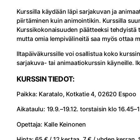
Kurssilla käydään läpi sarjakuvan ja animaati
piirtäminen kuin animointikin. Kurssilla suun
Kurssikokonaisuuden päätteeksi tehdyistä tö
mutta omia lempivälineitä saa myös ottaa 
Iltapäiväkurssille voi osallistua koko kurssi
sarjakuva- tai animaatiokurssin käyneille. I
KURSSIN TIEDOT:
Paikka: Karatalo, Kotkatie 4, 02620 Espoo
Aikataulu: 19.9.–19.12. torstaisin klo 16.45
Opettaja: Kalle Keinonen
Hinta: 65 € / 12 kertaa, 7 € / yhden kerr