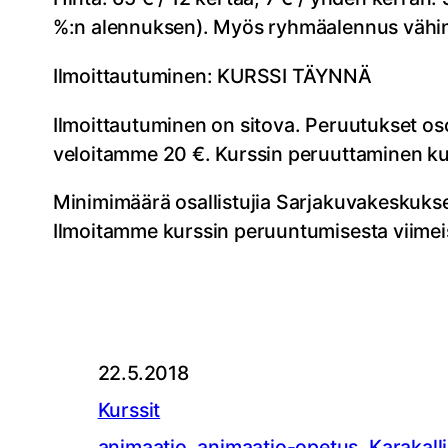
%:n alennuksen). Myös ryhmäalennus vähint
Ilmoittautuminen: KURSSI TÄYNNÄ
Ilmoittautuminen on sitova. Peruutukset o
veloitamme 20 €. Kurssin peruuttaminen kurs
Minimimäärä osallistujia Sarjakuvakeskukse
Ilmoitamme kurssin peruuntumisesta viimeis
22.5.2018
Kurssit
animaatio
, 
animaatio-opetus
, 
Karakall