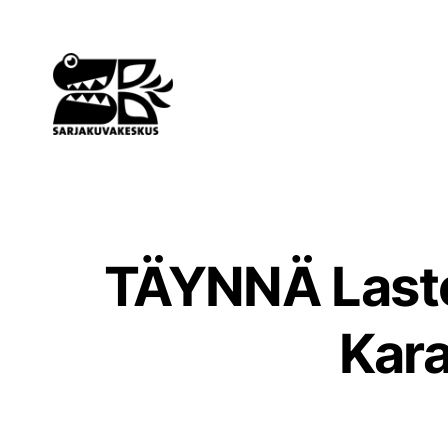
Siirry
sisältöön
TÄYNNÄ Lasten
Kara