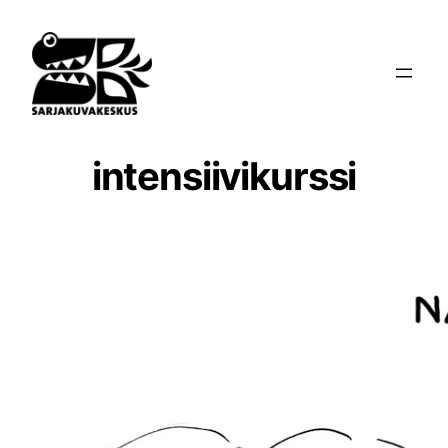
Siirry
sisältöön
intensiivikurssi