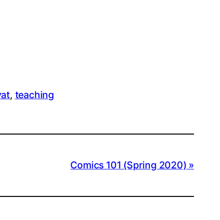
vat
, 
teaching
Comics 101 (Spring 2020)