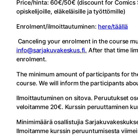
Price/hinta: 60€/50€ (discount for Comics 
opiskelijoille, eläkeläisille ja työttömille)
Enrolment/ilmoittautuminen:
here/täällä
Canceling your enrolment in the course mus
info@sarjakuvakeskus.fi.
After that time li
enrolment.
The minimum amount of participants for the 
course. We will inform the participants abou
Ilmoittautuminen on sitova. Peruutukset os
veloitamme 20€. Kurssin peruuttaminen kurs
Minimimäärä osallistujia Sarjakuvakeskukse
Ilmoitamme kurssin peruuntumisesta viimeis