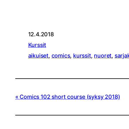
12.4.2018
Kurssit
aikuiset
, 
comics
, 
kurssit
, 
nuoret
, 
sarja
Comics 102 short course (syksy 2018)