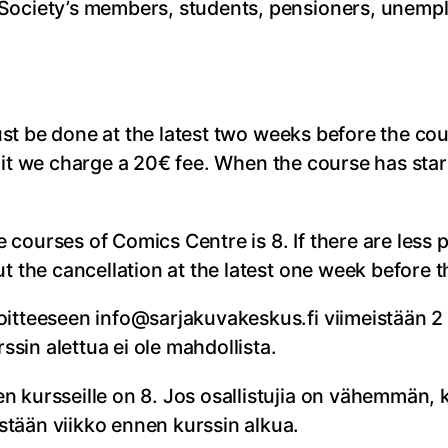
Society’s members, students, pensioners, unempl
t be done at the latest two weeks before the cou
mit we charge a 20€ fee. When the course has start
courses of Comics Centre is 8. If there are less 
t the cancellation at the latest one week before t
oitteeseen info@sarjakuvakeskus.fi viimeistään 2 
sin alettua ei ole mahdollista.
n kursseille on 8. Jos osallistujia on vähemmän,
tään viikko ennen kurssin alkua.