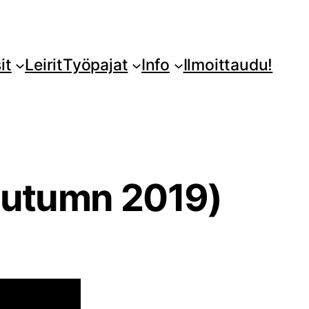
it
Leirit
Työpajat
Info
Ilmoittaudu!
(Autumn 2019)