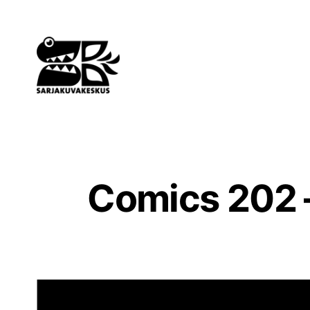
Siirry
sisältöön
Comics 202 –