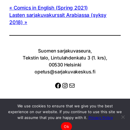
Comics in English (Spring 2021)
Lasten sarjakuvakurssit Arabiassa (syksy
2018)
Suomen sarjakuvaseura,
Tekstin talo, Lintulahdenkatu 3 (1. krs),
00530 Helsinki
opetus@sarjakuvakeskus.fi
Facebook
Instagram
Sähköposti
We use cookies to ensure that we give you the best
experience on our website. If you continue to use this site we
will assume that you are happy with it.
Privacy Policy
Ok