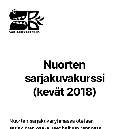
Siirry
sisältöön
Nuorten
sarjakuvakurssi
(kevät 2018)
Nuorten sarjakuvaryhmässä otetaan
sarjakuvan osa-alueet haltuun rennossa