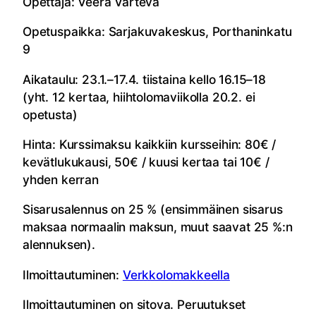
Opettaja: Veera Varteva
Opetuspaikka: Sarjakuvakeskus, Porthaninkatu
9
Aikataulu: 23.1.–17.4. tiistaina kello 16.15–18
(yht. 12 kertaa, hiihtolomaviikolla 20.2. ei
opetusta)
Hinta: Kurssimaksu kaikkiin kursseihin: 80€ /
kevätlukukausi, 50€ / kuusi kertaa tai 10€ /
yhden kerran
Sisarusalennus on 25 % (ensimmäinen sisarus
maksaa normaalin maksun, muut saavat 25 %:n
alennuksen).
Ilmoittautuminen:
Verkkolomakkeella
Ilmoittautuminen on sitova. Peruutukset