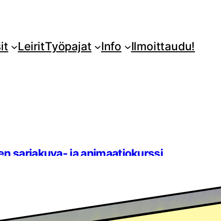
it
Leirit
Työpajat
Info
Ilmoittaudu!
en sarjakuva- ja animaatiokurssi
kalliossa (syksy 2020)
.2018