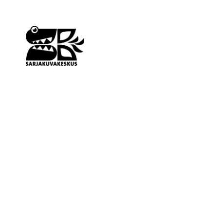
Siirry
sisältöön