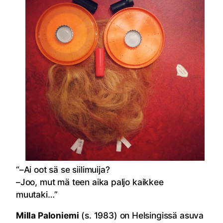
“–Ai oot sä se siilimuija?
–Joo, mut mä teen aika paljo kaikkee
muutaki…”
Milla Paloniemi
(s. 1983) on Helsingissä asuva