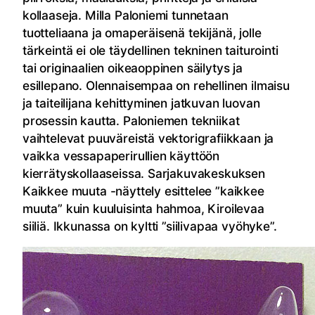
kollaaseja. Milla Paloniemi tunnetaan
tuotteliaana ja omaperäisenä tekijänä, jolle
tärkeintä ei ole täydellinen tekninen taiturointi
tai originaalien oikeaoppinen säilytys ja
esillepano. Olennaisempaa on rehellinen ilmaisu
ja taiteilijana kehittyminen jatkuvan luovan
prosessin kautta. Paloniemen tekniikat
vaihtelevat puuväreistä vektorigrafiikkaan ja
vaikka vessapaperirullien käyttöön
kierrätyskollaaseissa. Sarjakuvakeskuksen
Kaikkee muuta -näyttely esittelee ”kaikkee
muuta” kuin kuuluisinta hahmoa, Kiroilevaa
siiliä. Ikkunassa on kyltti ”siilivapaa vyöhyke”.