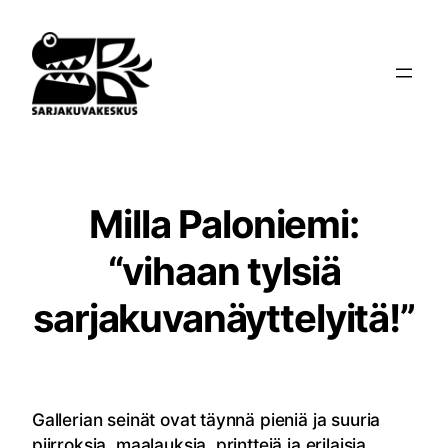
Siirry
sisältöön
Milla Paloniemi:
“vihaan tylsiä
sarjakuvanäyttelyitä!”
Gallerian seinät ovat täynnä pieniä ja suuria
piirroksia, maalauksia, printtejä ja erilaisia