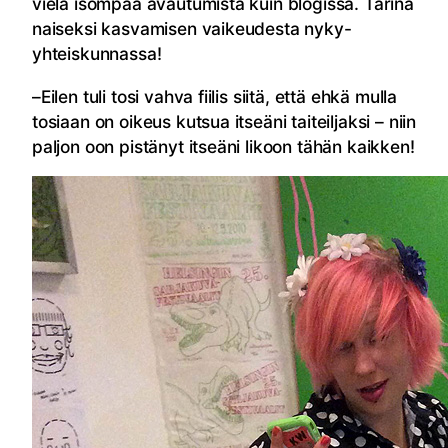
vielä isompaa avautumista kuin blogissa. Tarina
naiseksi kasvamisen vaikeudesta nyky-
yhteiskunnassa!
–Eilen tuli tosi vahva fiilis siitä, että ehkä mulla
tosiaan on oikeus kutsua itseäni taiteiljaksi – niin
paljon oon pistänyt itseäni likoon tähän kaikken!