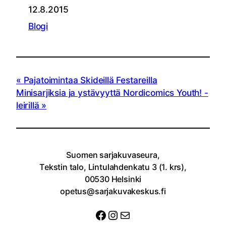
12.8.2015
Blogi
Pajatoimintaa Skideillä Festareilla
Minisarjiksia ja ystävyyttä Nordicomics Youth! -
leirillä
Suomen sarjakuvaseura,
Tekstin talo, Lintulahdenkatu 3 (1. krs),
00530 Helsinki
opetus@sarjakuvakeskus.fi
Facebook
Instagram
Sähköposti