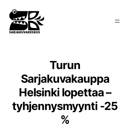
Siirry
sisältöön
Turun
Sarjakuvakauppa
Helsinki lopettaa –
tyhjennysmyynti -25
%