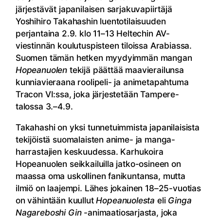
järjestävät japanilaisen sarjakuvapiirtäjä
Yoshihiro Takahashin luentotilaisuuden
perjantaina 2.9. klo 11–13 Heltechin AV-
viestinnän koulutuspisteen tiloissa Arabiassa.
Suomen tämän hetken myydyimmän mangan
Hopeanuolen
tekijä päättää maavierailunsa
kunniavieraana roolipeli- ja animetapahtuma
Tracon VI:ssa, joka järjestetään Tampere-
talossa 3.–4.9.
Takahashi on yksi tunnetuimmista japanilaisista
tekijöistä suomalaisten anime- ja manga-
harrastajien keskuudessa. Karhukoira
Hopeanuolen seikkailuilla jatko-osineen on
maassa oma uskollinen fanikuntansa, mutta
ilmiö on laajempi. Lähes jokainen 18–25-vuotias
on vähintään kuullut
Hopeanuolesta
eli
Ginga
Nagareboshi Gin
-animaatiosarjasta, joka