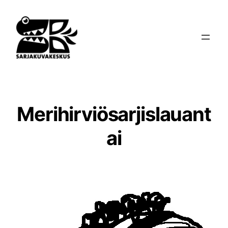
Siirry
sisältöön
Merihirviösarjislauant
ai