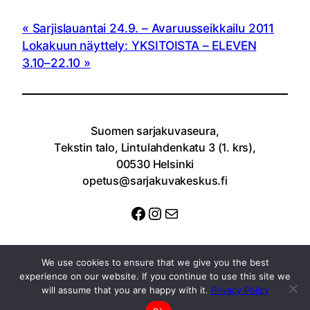
Sarjislauantai 24.9. – Avaruusseikkailu 2011
Lokakuun näyttely: YKSITOISTA – ELEVEN
3.10–22.10
Suomen sarjakuvaseura,
Tekstin talo, Lintulahdenkatu 3 (1. krs),
00530 Helsinki
opetus@sarjakuvakeskus.fi
Facebook
Instagram
Sähköposti
We use cookies to ensure that we give you the best
experience on our website. If you continue to use this site we
will assume that you are happy with it.
Privacy Policy