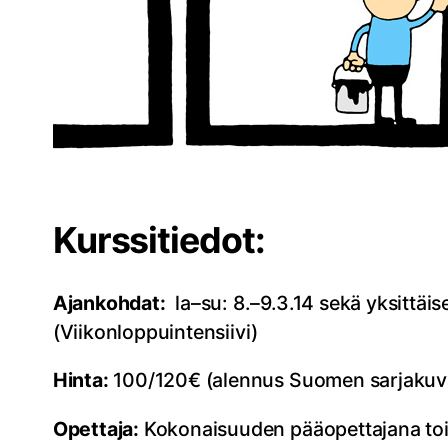
Kurssitiedot:
Ajankohdat:
la–su: 8.–9.3.14 sekä y
ksittäis
(Viikonloppuintensiivi)
Hinta:
100/120€ (alennus Suomen sarjakuvaseu
Opettaja:
Kokonaisuuden pääopettajana to