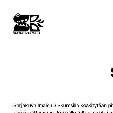
Siirry
sisältöön
Sarjakuvailmaisu 3 -kurssilla keskitytään
käsikirjoittaminen. Kurssille tultaessa olisi 