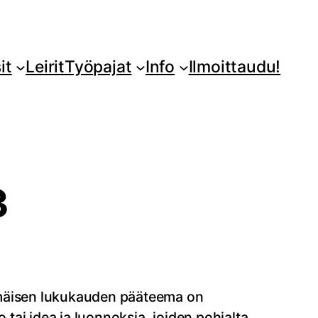
it
Leirit
Työpajat
Info
Ilmoittaudu!
3
immäisen lukukauden pääteema on
ko tai idea ja luonnoksia, joiden pohjalta