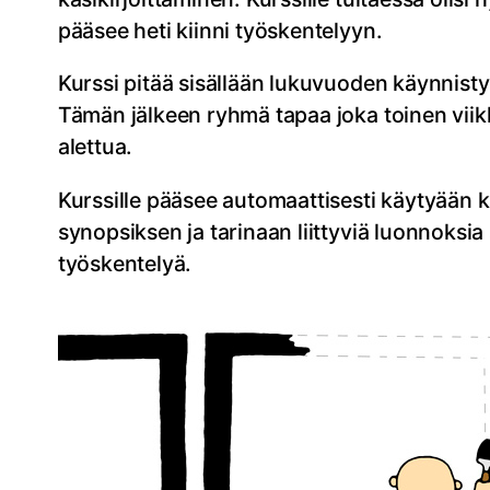
pääsee heti kiinni työskentelyyn.
Kurssi pitää sisällään lukuvuoden käynnist
Tämän jälkeen ryhmä tapaa joka toinen viik
alettua.
Kurssille pääsee automaattisesti käytyään k
synopsiksen ja tarinaan liittyviä luonnoksi
työskentelyä.