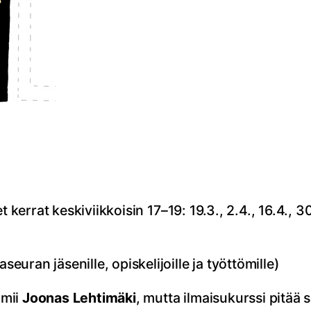
et kerrat keskiviikkoisin 17–19: 19.3., 2.4., 16.4., 30
ran jäsenille, opiskelijoille ja työttömille)
imii
Joonas Lehtimäki
, mutta ilmaisukurssi pitää s