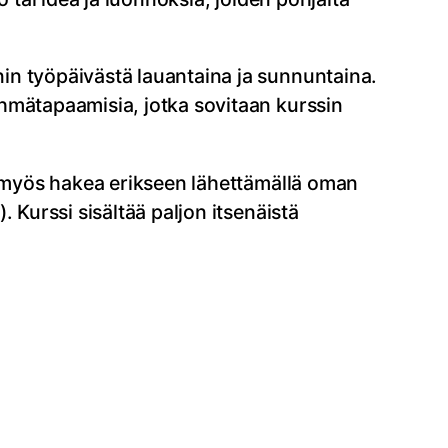
in työpäivästä lauantaina ja sunnuntaina.
hmätapaamisia, jotka sovitaan kurssin
oi myös hakea erikseen lähettämällä oman
). Kurssi sisältää paljon itsenäistä