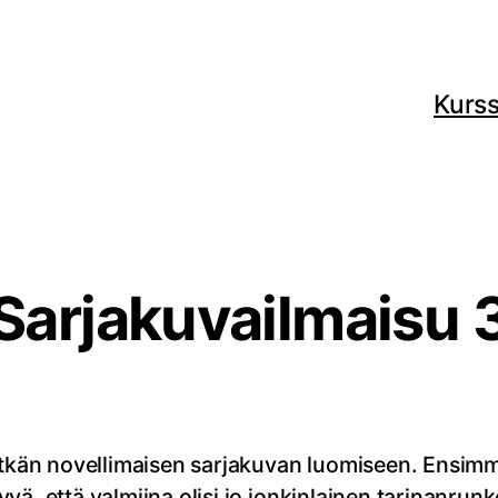
Kurss
Sarjakuvailmaisu 
 pitkän novellimaisen sarjakuvan luomiseen. Ens
hyvä, että valmiina olisi jo jonkinlainen tarinanrun