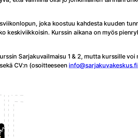
ysviikonlopun, joka koostuu kahdesta kuuden tunn
ko keskiviikkoisin. Kurssin aikana on myös pienry
urssin Sarjakuvailmaisu 1 & 2, mutta kurssille v
a sekä CV:n (osoitteeseen
info@sarjakuvakeskus.fi