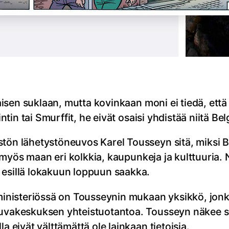
laisen suklaan, mutta kovinkaan moni ei tiedä, että
intin tai Smurffit, he eivät osaisi yhdistää niitä Bel
stön lähetystöneuvos Karel Tousseyn sitä, miksi B
a, myös maan eri kolkkia, kaupunkeja ja kulttuuria.
 esillä lokakuun loppuun saakka.
inisteriössä on Tousseynin mukaan yksikkö, jon
akuvakeskuksen yhteistuotantoa. Tousseyn näkee s
a eivät välttämättä ole lainkaan tietoisia.