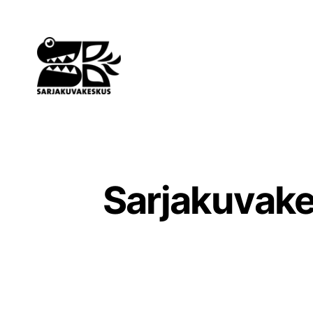
Siirry
sisältöön
Sarjakuvake