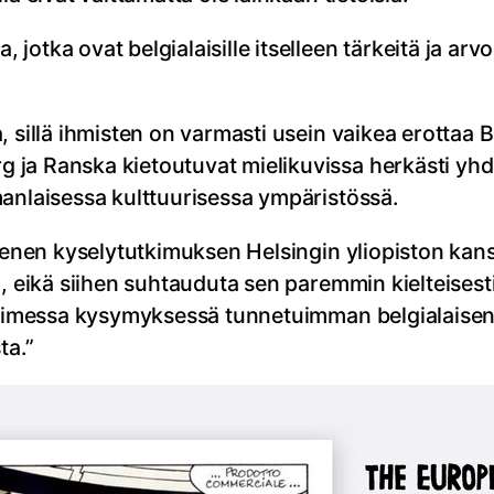
otka ovat belgialaisille itselleen tärkeitä ja arvo
, sillä ihmisten on varmasti usein vaikea erottaa
 ja Ranska kietoutuvat mielikuvissa herkästi yhd
manlaisessa kulttuurisessa ympäristössä.
 pienen kyselytutkimuksen Helsingin yliopiston k
n, eikä siihen suhtauduta sen paremmin kielteisest
avoimessa kysymyksessä tunnetuimman belgialaisen 
ta.”