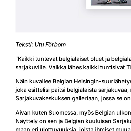
Teksti: Utu Förbom
”Kaikki tuntevat belgialaiset oluet ja belgia
sarjakuville. Vaikka lähes kaikki tuntisivat T
Näin kuvailee Belgian Helsingin-suurlähety
joka esittelisi paitsi belgialaista sarjakuva
Sarjakuvakeskuksen galleriaan, jossa se on
Aivan kuten Suomessa, myös Belgian ulkom
Näyttely on sen ja Belgian kuuluisan Sarj
maan eri ulottuvuuksia, joista ihmiset muuall