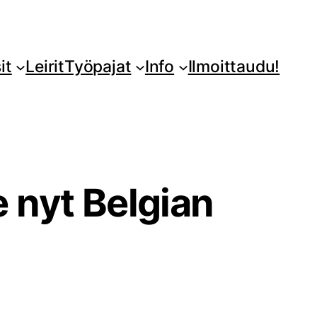
it
Leirit
Työpajat
Info
Ilmoittaudu!
 nyt Belgian