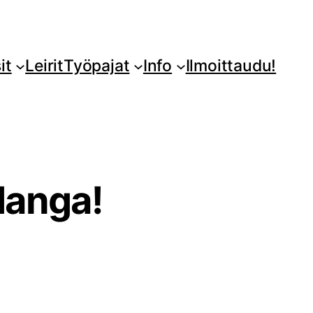
it
Leirit
Työpajat
Info
Ilmoittaudu!
Manga!