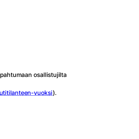
ahtumaan osallistujilta
utitilanteen-vuoksi
).