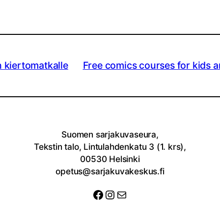
 kiertomatkalle
Free comics courses for kids a
Suomen sarjakuvaseura,
Tekstin talo, Lintulahdenkatu 3 (1. krs),
00530 Helsinki
opetus@sarjakuvakeskus.fi
Facebook
Instagram
Sähköposti