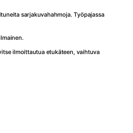
roituneita sarjakuvahahmoja. Työpajassa
ilmainen.
vitse ilmoittautua etukäteen, vaihtuva