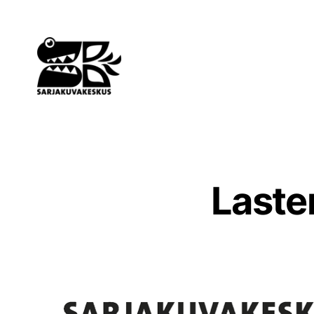
Siirry
sisältöön
Laste