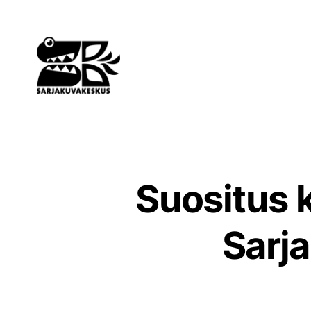
Siirry
sisältöön
Suositus 
Sarj