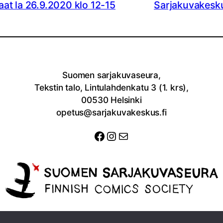
at la 26.9.2020 klo 12-15
Sarjakuvakesku
Suomen sarjakuvaseura,
Tekstin talo, Lintulahdenkatu 3 (1. krs),
00530 Helsinki
opetus@sarjakuvakeskus.fi
Facebook
Instagram
Sähköposti