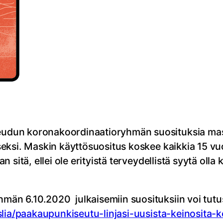
dun koronakoordinaatioryhmän suosituksia maski
ksi. Maskin käyttösuositus koskee kaikkia 15 vuot
 sitä, ellei ole erityistä terveydellistä syytä ol
n 6.10.2020 julkaisemiin suosituksiin voi tutus
slia/paakaupunkiseutu-linjasi-uusista-keinosita-