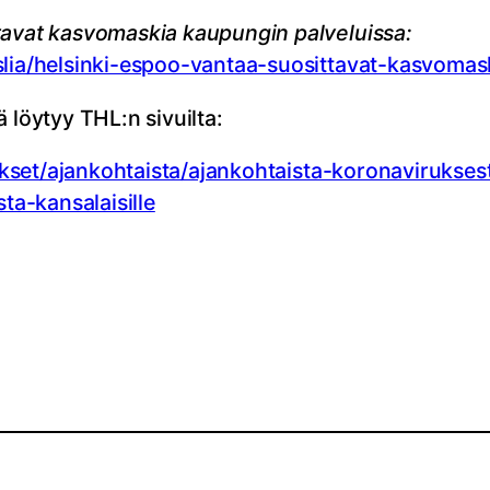
ttavat kasvomaskia kaupungin palveluissa:
nslia/helsinki-espoo-vantaa-suosittavat-kasvoma
 löytyy THL:n sivuilta:
kotukset/ajankohtaista/ajankohtaista-koronaviruks
a-kansalaisille