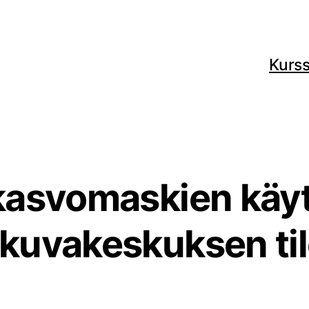
Kurss
kasvomaskien käy
akuvakeskuksen til