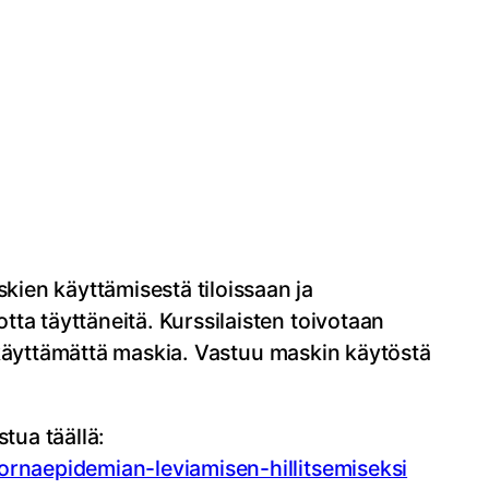
en käyttämisestä tiloissaan ja
ta täyttäneitä. Kurssilaisten toivotaan
la käyttämättä maskia. Vastuu maskin käytöstä
tua täällä:
kornaepidemian-leviamisen-hillitsemiseksi