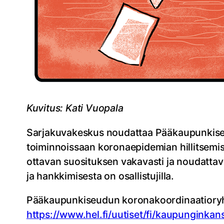
Kuvitus: Kati Vuopala
Sarjakuvakeskus noudattaa Pääkaupunkiseu
toiminnoissaan koronaepidemian hillitsemise
ottavan suosituksen vakavasti ja noudattavan
ja hankkimisesta on osallistujilla.
Pääkaupunkiseudun koronakoordinaatioryhmä
https://www.hel.fi/uutiset/fi/kaupunginkan