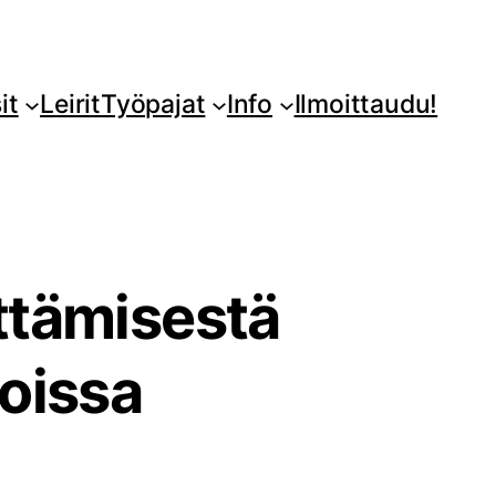
it
Leirit
Työpajat
Info
Ilmoittaudu!
ttämisestä
oissa