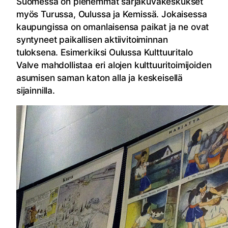
Suomessa on pienemmät sarjakuvakeskukset
myös Turussa, Oulussa ja Kemissä. Jokaisessa
kaupungissa on omanlaisensa paikat ja ne ovat
syntyneet paikallisen aktiivitoiminnan
tuloksena. Esimerkiksi Oulussa Kulttuuritalo
Valve mahdollistaa eri alojen kulttuuritoimijoiden
asumisen saman katon alla ja keskeisellä
sijainnilla.