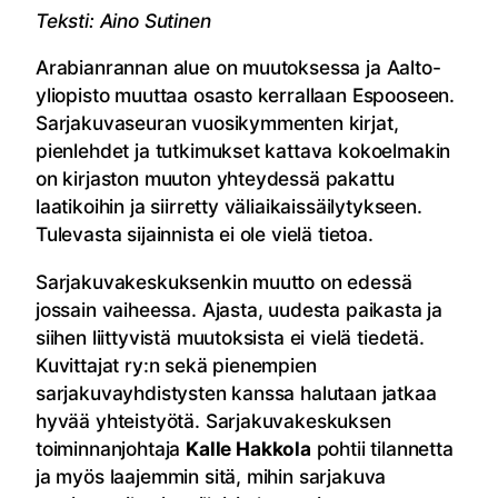
Teksti: Aino Sutinen
Arabianrannan alue on muutoksessa ja Aalto-
yliopisto muuttaa osasto kerrallaan Espooseen.
Sarjakuvaseuran vuosikymmenten kirjat,
pienlehdet ja tutkimukset kattava kokoelmakin
on kirjaston muuton yhteydessä pakattu
laatikoihin ja siirretty väliaikaissäilytykseen.
Tulevasta sijainnista ei ole vielä tietoa.
Sarjakuvakeskuksenkin muutto on edessä
jossain vaiheessa. Ajasta, uudesta paikasta ja
siihen liittyvistä muutoksista ei vielä tiedetä.
Kuvittajat ry:n sekä pienempien
sarjakuvayhdistysten kanssa halutaan jatkaa
hyvää yhteistyötä. Sarjakuvakeskuksen
toiminnanjohtaja
Kalle Hakkola
pohtii tilannetta
ja myös laajemmin sitä, mihin sarjakuva