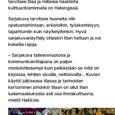
tarvitsee tilaa ja millaisia haasteita
kulttuuritoiminnalla on Helsingissä.
Sarjakuva tarvitsee huoneita niin
opetustoimintaan, arkistoihin, työskentelyyn,
tapahtumiin kuin näyttelyihinkin. Hyvä
sarjakuvanäyttely ottaakin tilan haltuun ja voi
kokeilla rajoja.
– Sarjakuva taiteenmuotona ja
kommunikointitapana on paljon
moniulotteisempi kuin pelkästään se mitä on
kirjoissa, lehtien sivuilla, nettisivuilla… Kuvien
käyttö julkisessa tilassa ja tarinoiden
kertominen johonkin tilaan on ollut ihan
luolamaalauksista asti osa ihmiskulttuuria,
miettii Hakkola.