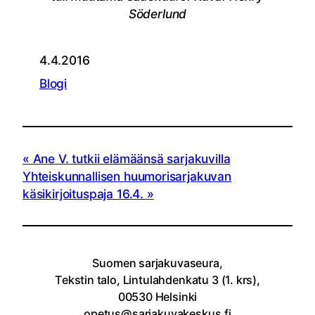
Söderlund
4.4.2016
Blogi
Ane V. tutkii elämäänsä sarjakuvilla
Yhteiskunnallisen huumorisarjakuvan
käsikirjoituspaja 16.4.
Suomen sarjakuvaseura,
Tekstin talo, Lintulahdenkatu 3 (1. krs),
00530 Helsinki
opetus@sarjakuvakeskus.fi