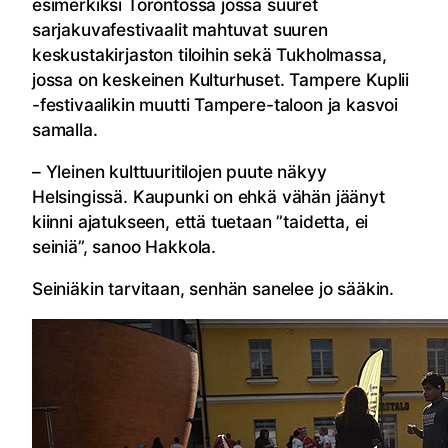
esimerkiksi Torontossa jossa suuret
sarjakuvafestivaalit mahtuvat suuren
keskustakirjaston tiloihin sekä Tukholmassa,
jossa on keskeinen Kulturhuset. Tampere Kuplii
-festivaalikin muutti Tampere-taloon ja kasvoi
samalla.
– Yleinen kulttuuritilojen puute näkyy
Helsingissä. Kaupunki on ehkä vähän jäänyt
kiinni ajatukseen, että tuetaan ”taidetta, ei
seiniä”, sanoo Hakkola.
Seiniäkin tarvitaan, senhän sanelee jo sääkin.