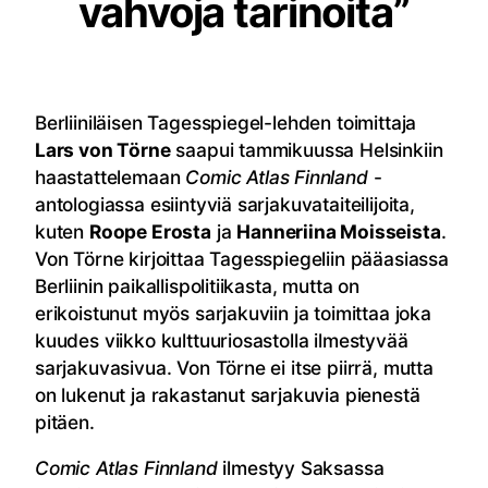
vahvoja tarinoita”
Berliiniläisen Tagesspiegel-lehden toimittaja
Lars von Törne
saapui tammikuussa Helsinkiin
haastattelemaan
Comic Atlas Finnland
-
antologiassa esiintyviä sarjakuvataiteilijoita,
kuten
Roope Erosta
ja
Hanneriina Moisseista
.
Von Törne kirjoittaa Tagesspiegeliin pääasiassa
Berliinin paikallispolitiikasta, mutta on
erikoistunut myös sarjakuviin ja toimittaa joka
kuudes viikko kulttuuriosastolla ilmestyvää
sarjakuvasivua. Von Törne ei itse piirrä, mutta
on lukenut ja rakastanut sarjakuvia pienestä
pitäen.
Comic Atlas Finnland
ilmestyy Saksassa