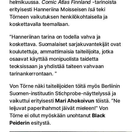
helmikuussa.
Comic Atlas Finnland
-tarinoista
erityisesti Hanneriina Moisseisen
Isä
teki
Törneen vaikutuksen henkilökohtaisella ja
koskettavalla teemallaan.
”Hanneriinan tarina on todella vahva ja
koskettava. Suomalaiset sarjakuvantekijät ovat
koulutettuja, ammattimaisia taiteilijoita, jotka
osaavat käyttää monipuolista taidetta
teoksissaan ja yhdistää taiteen vahvaan
tarinankerrontaan. ”
Von Törne näki taiteilijoiden töitä myös Berliinin
Suomen-instituutin Stichprobe-näyttelyssä ja
vaikuttui erityisesti
Mari Ahokoivun
töistä. ”Ne
leijuvat paperihahmot jäivät mieleen!” Von
Törne ei ollut myöskään unohtanut
Black
Peiderin
esitystä.