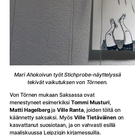
Mari Ahokoivun työt Stichprobe-näyttelyssä
tekivät vaikutuksen von Törneen.
Von Törnen mukaan Saksassa ovat
menestyneet esimerkiksi
Tommi Musturi
,
Matti Hagelberg
ja
Ville Ranta
, joiden töitä on
käännetty saksaksi. Myös
Ville Tietäväinen
on
kasvattanut suosiotaan, ja on vahvasti esillä
maaliskuussa Leipzigin kirjamessuilla.