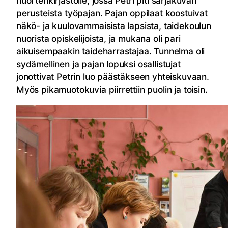
nuortenkirjastolle, jossa Petri piti sarjakuvan
perusteista työpajan. Pajan oppilaat koostuivat
näkö- ja kuulovammaisista lapsista, taidekoulun
nuorista opiskelijoista, ja mukana oli pari
aikuisempaakin taideharrastajaa. Tunnelma oli
sydämellinen ja pajan lopuksi osallistujat
jonottivat Petrin luo päästäkseen yhteiskuvaan.
Myös pikamuotokuvia piirrettiin puolin ja toisin.