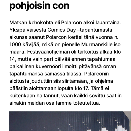
pohjoisin con
Matkan kohokohta eli Polarcon alkoi lauantaina.
Yksipäiväisestä Comics Day –tapahtumasta
alkunsa saanut Polarcon keräsi tänä vuonna n.
1000 kävijää, mikä on pienelle Murmanskille iso
määrä. Festivaaliohjelman oli tarkoitus alkaa klo
14, mutta vain pari päivää ennen tapahtumaa
paikallinen kuvernööri ilmoitti pitävänsä oman
tapahtumansa samassa tilassa. Polarconin
aloitusta jouduttiin siis siirtämään, ja ohjelma
päästiin aloittamaan lopulta klo 17. Tämä ei
kuitenkaan haitannut, vaan kaikki sovittu saatiin
ainakin meidän osaltamme toteutettua.