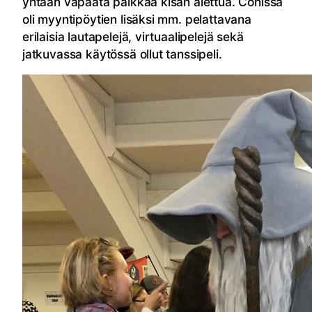
yhtään vapaata paikkaa kisan alettua. Conissa
oli myyntipöytien lisäksi mm. pelattavana
erilaisia lautapelejä, virtuaalipelejä sekä
jatkuvassa käytössä ollut tanssipeli.