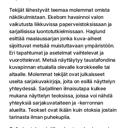
Tekijät lähestyvät teemaa molemmat omista
näkökulmistaan. Ekebom havainnoi valon
vaikutusta liikkuvissa paperveistoksissaan ja
sarjallisissa luontotutkielmissaan. Haglund
esittää maalaussarjan jonka kuva-aiheet
sijoittuvat metsää muistuttavaan ympäristöön.
Eri tapahtumat ja asetelmat vaihtelevat ja
vuorottelevat. Metsä näyttäytyy taustafondina
kuvapinnan etualalla olevalle korokkeelle tai
altaalle. Molemmat tekijät ovat julkaisseet
useita sarjakuvakirjoja, joita on esillä näyttelyn
yhteydessä. Sarjallinen ilmaisutapa kulkee
mukana näyttelyn teoksissa, joissa voi nähdä
yhteyksiä sarjakuvataiteen ja -kerronnan
alueilta. Teokset ovat ikään kuin otoksia jostain
tarinasta ilman puhekuplia.