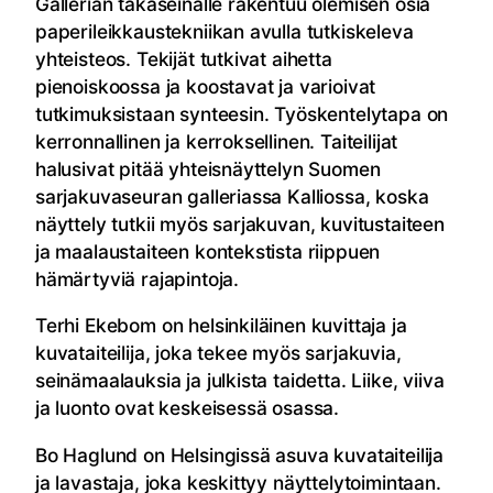
Gallerian takaseinälle rakentuu olemisen osia
paperileikkaustekniikan avulla tutkiskeleva
yhteisteos. Tekijät tutkivat aihetta
pienoiskoossa ja koostavat ja varioivat
tutkimuksistaan synteesin. Työskentelytapa on
kerronnallinen ja kerroksellinen. Taiteilijat
halusivat pitää yhteisnäyttelyn Suomen
sarjakuvaseuran galleriassa Kalliossa, koska
näyttely tutkii myös sarjakuvan, kuvitustaiteen
ja maalaustaiteen kontekstista riippuen
hämärtyviä rajapintoja.
Terhi Ekebom on helsinkiläinen kuvittaja ja
kuvataiteilija, joka tekee myös sarjakuvia,
seinämaalauksia ja julkista taidetta. Liike, viiva
ja luonto ovat keskeisessä osassa.
Bo Haglund on Helsingissä asuva kuvataiteilija
ja lavastaja, joka keskittyy näyttelytoimintaan.