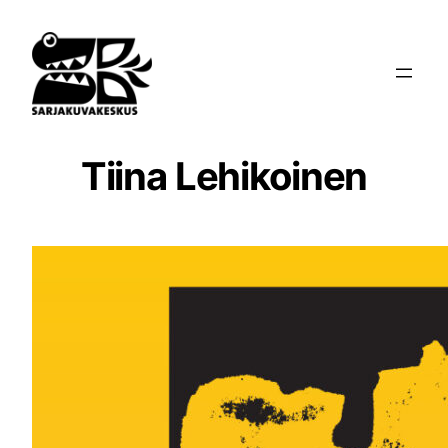
Siirry
sisältöön
Tiina Lehikoinen