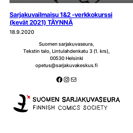
Sarjakuvailmaisu 1&2 -verkkokurssi
(kevät 2021) TÄYNNÄ
18.9.2020
Suomen sarjakuvaseura,
Tekstin talo, Lintulahdenkatu 3 (1. krs),
00530 Helsinki
opetus@sarjakuvakeskus.fi
Facebook
Instagram
Sähköposti