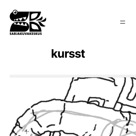
Siirry
sisältöön
kursst