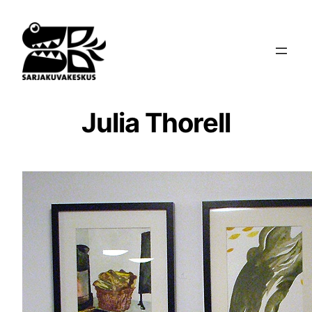
Siirry
sisältöön
Julia Thorell