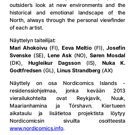
outsider’s look at new environments and the
historical and emotional landscape of the
North, always through the personal viewfinder
of each artist.
Näyttelyn taiteilijat:
Mari Ahokoivu
(FI),
Eeva Meltio
(FI),
Josefin
Svenske
(SE),
Lene Ask
(NO),
Søren Mosdal
(DK),
Hugleikur Dagsson
(IS),
Nuka K.
Godtfredsen
(GL),
Linus Strandberg
(AX)
Näyttely on osa Nordicomics Islands -
residenssiohjelmaa, jonka kevään 2013
vierailukohteita ovat Reykjavík, Nuuk,
Maarianhamina ja Tórshavn. Kiertueen
aikataulu ja lisätietoa projektista löytyy
Nordicomicsin sivuilta osoitteesta
www.nordicomics.info
.