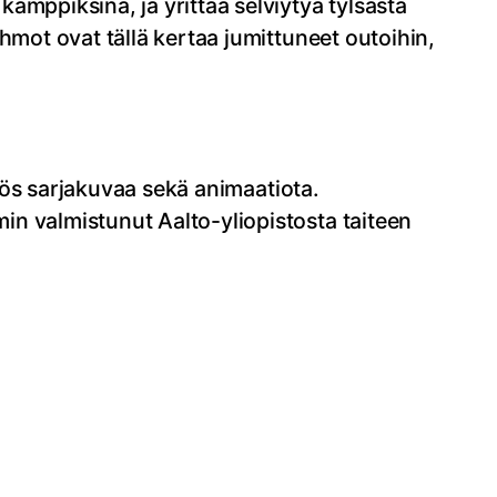
ämppiksinä, ja yrittää selviytyä tylsästä
hmot ovat tällä kertaa jumittuneet outoihin,
myös sarjakuvaa sekä animaatiota.
in valmistunut Aalto-yliopistosta taiteen