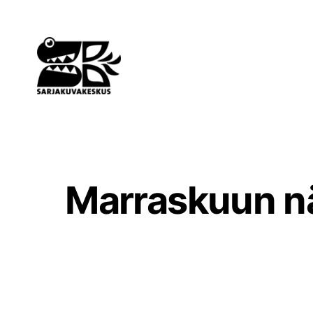
Siirry
sisältöön
Marraskuun nä