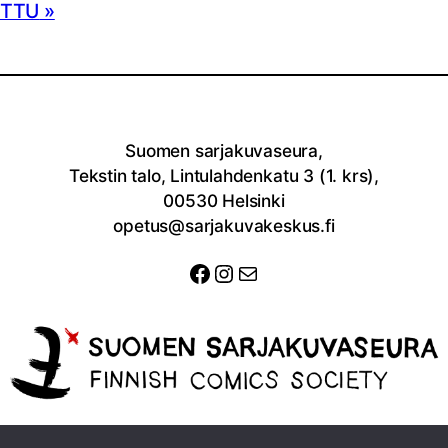
UTTU
Suomen sarjakuvaseura,
Tekstin talo, Lintulahdenkatu 3 (1. krs),
00530 Helsinki
opetus@sarjakuvakeskus.fi
Facebook
Instagram
Sähköposti