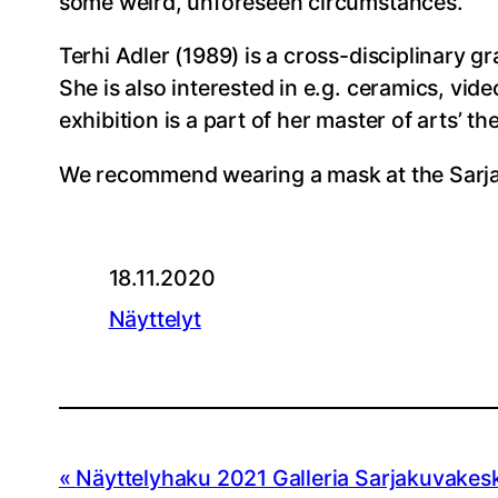
some weird, unforeseen circumstances.
Terhi Adler (1989) is a cross-disciplinary g
She is also interested in e.g. ceramics, vi
exhibition is a part of her master of arts’ t
We recommend wearing a mask at the Sarj
18.11.2020
Näyttelyt
Näyttelyhaku 2021 Galleria Sarjakuvakesk