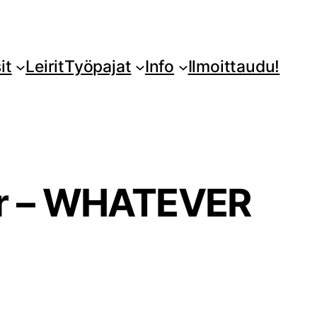
it
Leirit
Työpajat
Info
Ilmoittaudu!
ler – WHATEVER