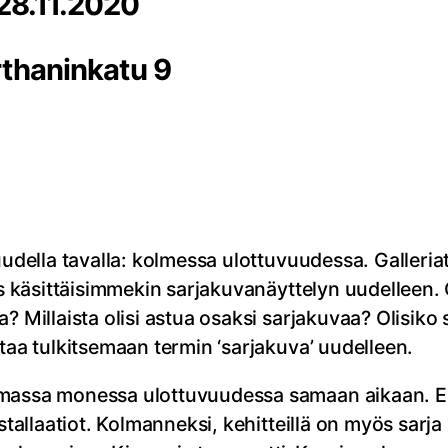
28.11.2020
rthaninkatu 9
uudella tavalla: kolmessa ulottuvuudessa. Galleriat
os käsittäisimmekin sarjakuvanäyttelyn uudelleen.
? Millaista olisi astua osaksi sarjakuvaa? Olisiko 
taa tulkitsemaan termin ‘sarjakuva’ uudelleen.
emassa monessa ulottuvuudessa samaan aikaan. Ens
nstallaatiot. Kolmanneksi, kehitteillä on myös sarj