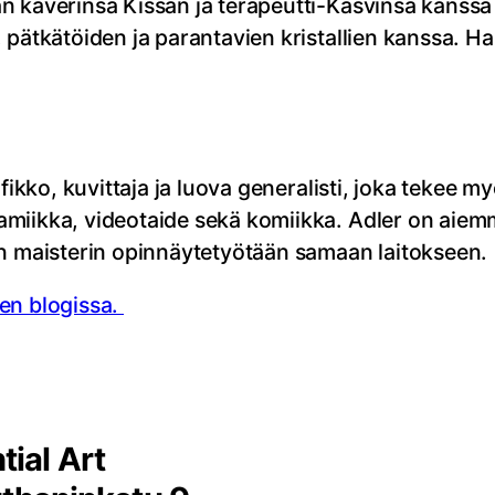
 kaverinsa Kissan ja terapeutti-Kasvinsa kanssa k
 pätkätöiden ja parantavien kristallien kanssa. Ha
afikko, kuvittaja ja luova generalisti, joka tekee 
miikka, videotaide sekä komiikka. Adler on aiemm
en maisterin opinnäytetyötään samaan laitokseen.
en blogissa.
ial Art