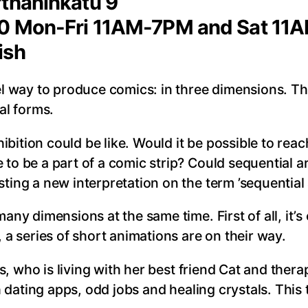
rthaninkatu 9
2020 Mon-Fri 11AM-7PM and Sat 1
ish
l way to produce comics: in three dimensions. The 
al forms.
bition could be like. Would it be possible to rea
to be a part of a comic strip? Could sequential ar
ting a new interpretation on the term ’sequential a
any dimensions at the same time. First of all, it’s 
, a series of short animations are on their way.
ies, who is living with her best friend Cat and ther
ith dating apps, odd jobs and healing crystals. Thi