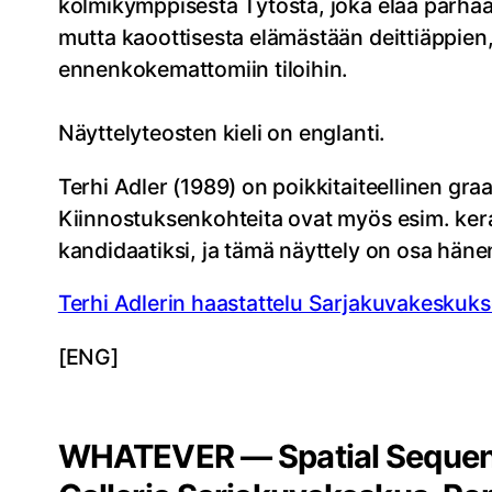
kolmikymppisestä Tytöstä, joka elää parhaan
mutta kaoottisesta elämästään deittiäppien,
ennenkokemattomiin tiloihin.
Näyttelyteosten kieli on englanti.
Terhi Adler (1989) on poikkitaiteellinen gra
Kiinnostuksenkohteita ovat myös esim. kera
kandidaatiksi, ja tämä näyttely on osa hän
Terhi Adlerin haastattelu Sarjakuvakeskuks
[ENG]
WHATEVER — Spatial Sequent