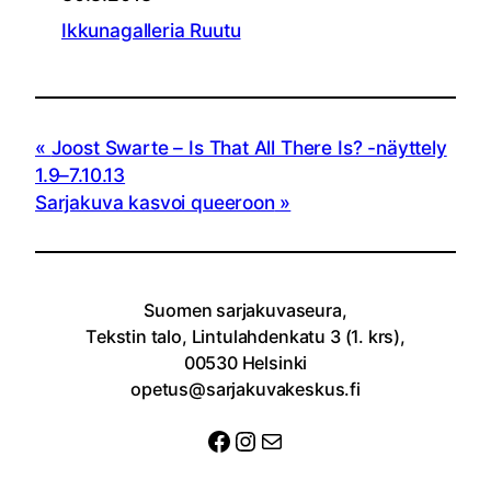
Ikkunagalleria Ruutu
Joost Swarte – Is That All There Is? -näyttely
1.9–7.10.13
Sarjakuva kasvoi queeroon
Suomen sarjakuvaseura,
Tekstin talo, Lintulahdenkatu 3 (1. krs),
00530 Helsinki
opetus@sarjakuvakeskus.fi
Facebook
Instagram
Sähköposti