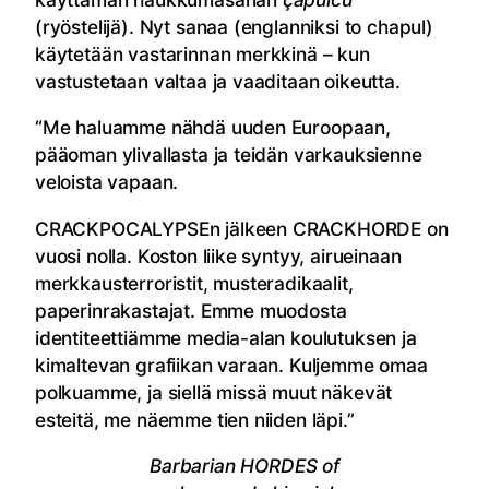
(ryöstelijä). Nyt sanaa (englanniksi to chapul)
käytetään vastarinnan merkkinä – kun
vastustetaan valtaa ja vaaditaan oikeutta.
“Me haluamme nähdä uuden Euroopaan,
pääoman ylivallasta ja teidän varkauksienne
veloista vapaan.
CRACKPOCALYPSEn jälkeen CRACKHORDE on
vuosi nolla. Koston liike syntyy, airueinaan
merkkausterroristit, musteradikaalit,
paperinrakastajat. Emme muodosta
identiteettiämme media-alan koulutuksen ja
kimaltevan grafiikan varaan. Kuljemme omaa
polkuamme, ja siellä missä muut näkevät
esteitä, me näemme tien niiden läpi.”
Barbarian HORDES of