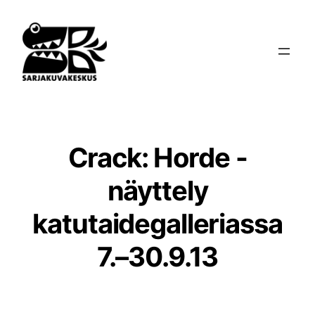
Siirry
sisältöön
Crack: Horde -
näyttely
katutaidegalleriassa
7.–30.9.13