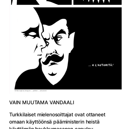
VAIN MUUTAMA VANDAALI
Turkkilaiset mielenosoittajat ovat ottaneet
omaan käyttöönsä pääministerin heistä
käyttämän haukkumasanan
çapulcu