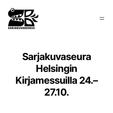
Siirry
sisältöön
Sarjakuvaseura
Helsingin
Kirjamessuilla 24.–
27.10.