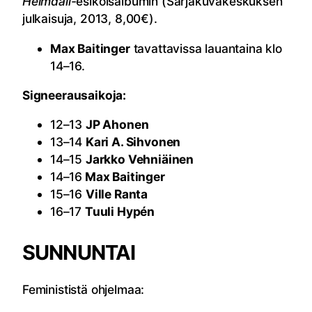
Heimdall-
esikoisalbumin (Sarjakuvakeskuksen
julkaisuja, 2013, 8,00€).
Max Baitinger
tavattavissa lauantaina klo
14–16.
Signeerausaikoja:
12–13
JP Ahonen
13–14
Kari A. Sihvonen
14–15
Jarkko Vehniäinen
14–16
Max Baitinger
15–16
Ville Ranta
16–17
Tuuli Hypén
SUNNUNTAI
Feminististä ohjelmaa: