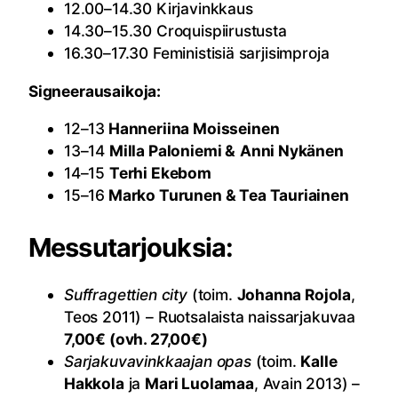
12.00–14.30 Kirjavinkkaus
14.30–15.30 Croquispiirustusta
16.30–17.30 Feministisiä sarjisimproja
Signeerausaikoja:
12–13
Hanneriina Moisseinen
13–14
Milla Paloniemi &
Anni Nykänen
14–15
Terhi Ekebom
15–16
Marko Turunen & Tea Tauriainen
Messutarjouksia:
Suffragettien city
(toim.
Johanna Rojola
,
Teos 2011) – Ruotsalaista naissarjakuvaa
7,00€ (ovh. 27,00€)
Sarjakuvavinkkaajan opas
(toim.
Kalle
Hakkola
ja
Mari Luolamaa
, Avain 2013) –