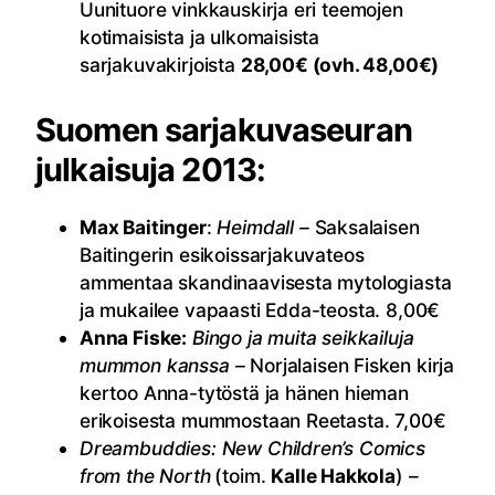
Uunituore vinkkauskirja eri teemojen
kotimaisista ja ulkomaisista
sarjakuvakirjoista
28,00€ (ovh. 48,00€)
Suomen sarjakuvaseuran
julkaisuja 2013:
Max Baitinger
:
Heimdall –
Saksalaisen
Baitingerin esikoissarjakuvateos
ammentaa skandinaavisesta mytologiasta
ja mukailee vapaasti Edda-teosta. 8,00€
Anna Fiske:
Bingo ja muita seikkailuja
mummon kanssa –
Norjalaisen Fisken kirja
kertoo Anna-tytöstä ja hänen hieman
erikoisesta mummostaan Reetasta. 7,00€
Dreambuddies: New Children’s Comics
from the North
(toim.
Kalle Hakkola
) –