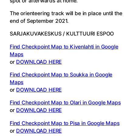
spot or afterwards at home.
The orienteering track will be in place until the
end of September 2021.
SARJAKUVAKESKUS / KULTTUURI ESPOO
Find Checkpoint Map to Kivenlahti in Google
Maps
or
DOWNLOAD HERE
Find Checkpoint Map to Soukka in Google
Maps
or
DOWNLOAD HERE
Find Checkpoint Map to Olari in Google Maps
or
DOWNLOAD HERE
Find Checkpoint Map to Pisa in Google Maps
or
DOWNLOAD HERE