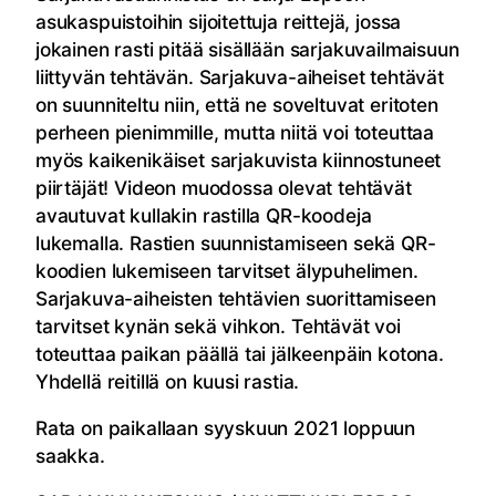
asukaspuistoihin sijoitettuja reittejä, jossa
jokainen rasti pitää sisällään sarjakuvailmaisuun
liittyvän tehtävän. Sarjakuva-aiheiset tehtävät
on suunniteltu niin, että ne soveltuvat eritoten
perheen pienimmille, mutta niitä voi toteuttaa
myös kaikenikäiset sarjakuvista kiinnostuneet
piirtäjät! Videon muodossa olevat tehtävät
avautuvat kullakin rastilla QR-koodeja
lukemalla. Rastien suunnistamiseen sekä QR-
koodien lukemiseen tarvitset älypuhelimen.
Sarjakuva-aiheisten tehtävien suorittamiseen
tarvitset kynän sekä vihkon. Tehtävät voi
toteuttaa paikan päällä tai jälkeenpäin kotona.
Yhdellä reitillä on kuusi rastia.
Rata on paikallaan syyskuun 2021 loppuun
saakka.