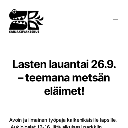
Siirry
sisältöön
Lasten lauantai 26.9.
– teemana metsän
eläimet!
Avoin ja ilmainen työpaja kaikenikäisille lapsille.
Aukioloajat 12-16, jätä aikuisesi parkkiin