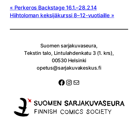
Perkeros Backstage 16.1.–28.2.14
Hiihtoloman keksijäkurssi 8–12-vuotiaille
Suomen sarjakuvaseura,
Tekstin talo, Lintulahdenkatu 3 (1. krs),
00530 Helsinki
opetus@sarjakuvakeskus.fi
Facebook
Instagram
Sähköposti