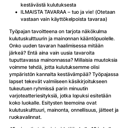
kestävästä kulutuksesta
ILMAISTA TAVARAA – tuo ja vie! (Otetaan
vastaan vain käyttökelpoista tavaraa)
Työpajan tavoitteena on tarjota näkökulma
kulutuskulttuurin ja mainonnan kääntöpuolelle.
Onko uuden tavaran haalimisessa mitään
järkeä? Entä aina vain uusia tavaroita
tuputtavassa mainonnassa? Millaisia muutoksia
voimme tehdä, jotta kulutuksemme olisi
ympäristön kannalta kestävämpää? Työpajassa
lapset tekevät valmiiseen käsikirjoitukseen
tukeutuen ryhmissä parin minuutin
varjoteatteriesityksiä, jotka lopuksi esitetään
koko luokalle. Esitysten teemoina ovat
kulutuskulttuuri, mainonta, onnellisuus, jätteet ja
ruokavalinnat.