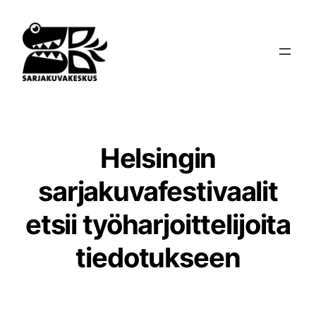
Siirry
sisältöön
Helsingin
sarjakuvafestivaalit
etsii työharjoittelijoita
tiedotukseen