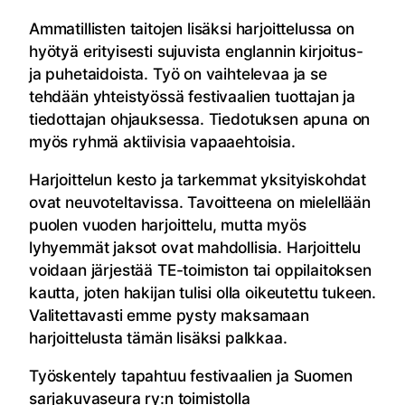
Ammatillisten taitojen lisäksi harjoittelussa on
hyötyä erityisesti sujuvista englannin kirjoitus-
ja puhetaidoista. Työ on vaihtelevaa ja se
tehdään yhteistyössä festivaalien tuottajan ja
tiedottajan ohjauksessa. Tiedotuksen apuna on
myös ryhmä aktiivisia vapaaehtoisia.
Harjoittelun kesto ja tarkemmat yksityiskohdat
ovat neuvoteltavissa. Tavoitteena on mielellään
puolen vuoden harjoittelu, mutta myös
lyhyemmät jaksot ovat mahdollisia. Harjoittelu
voidaan järjestää TE-toimiston tai oppilaitoksen
kautta, joten hakijan tulisi olla oikeutettu tukeen.
Valitettavasti emme pysty maksamaan
harjoittelusta tämän lisäksi palkkaa.
Työskentely tapahtuu festivaalien ja Suomen
sarjakuvaseura ry:n toimistolla