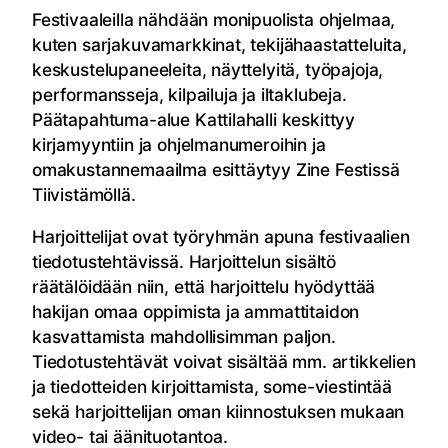
Festivaaleilla nähdään monipuolista ohjelmaa,
kuten sarjakuvamarkkinat, tekijähaastatteluita,
keskustelupaneeleita, näyttelyitä, työpajoja,
performansseja, kilpailuja ja iltaklubeja.
Päätapahtuma-alue Kattilahalli keskittyy
kirjamyyntiin ja ohjelmanumeroihin ja
omakustannemaailma esittäytyy Zine Festissä
Tiivistämöllä.
Harjoittelijat ovat työryhmän apuna festivaalien
tiedotustehtävissä. Harjoittelun sisältö
räätälöidään niin, että harjoittelu hyödyttää
hakijan omaa oppimista ja ammattitaidon
kasvattamista mahdollisimman paljon.
Tiedotustehtävät voivat sisältää mm. artikkelien
ja tiedotteiden kirjoittamista, some-viestintää
sekä harjoittelijan oman kiinnostuksen mukaan
video- tai äänituotantoa.