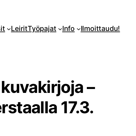
it
Leirit
Työpajat
Info
Ilmoittaudu!
kuvakirjoja –
staalla 17.3.