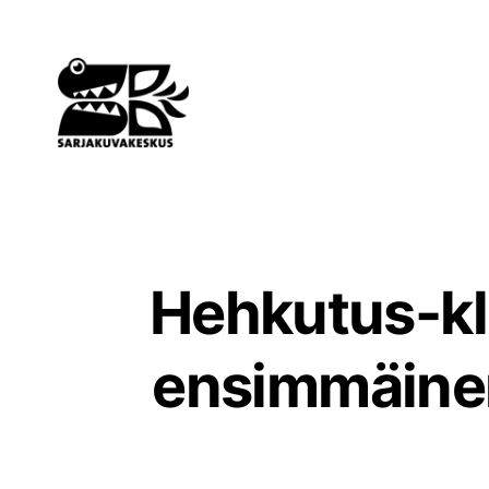
Siirry
sisältöön
Hehkutus-klu
ensimmäinen 