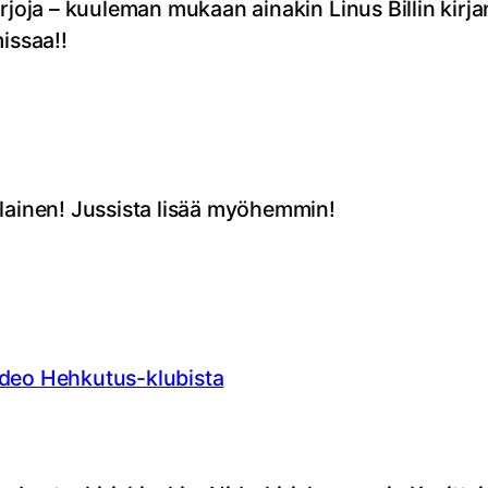
irjoja – kuuleman mukaan ainakin Linus Billin kirj
missaa!!
alainen! Jussista lisää myöhemmin!
ideo Hehkutus-klubista