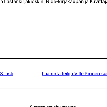
Lastenkirjakioskin, Nide-kirjakaupan ja Kuvittaja
3. asti
Läänintaiteilija Ville Pirinen
Suomen sarjakuvaseura,