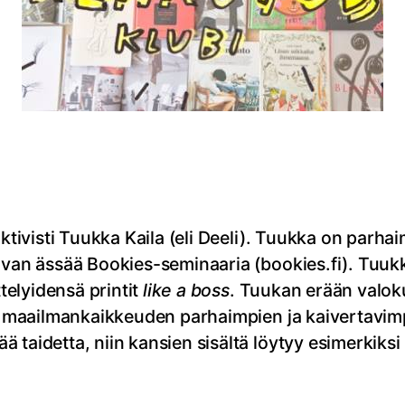
aktivisti Tuukka Kaila (eli Deeli). Tuukka on parha
ivan ässää Bookies-seminaaria (bookies.fi). Tuukka
elyidensä printit
like a boss
. Tuukan erään valok
den maailmankaikkeuden parhaimpien ja kaivertavim
ä taidetta, niin kansien sisältä löytyy esimerkik