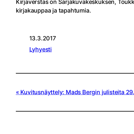
Kirjaverstas on Sarjakuvakeskuksen, Toukka 
kirjakauppaa ja tapahtumia.
13.3.2017
Lyhyesti
Kuvitusnäyttely: Mads Bergin julisteita 29.