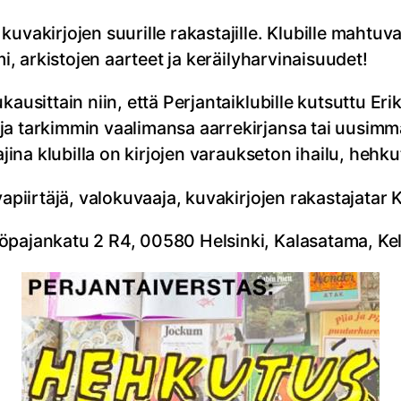
vakirjojen suurille rakastajille. Klubille mahtuvat
mi, arkistojen aarteet ja keräilyharvinaisuudet!
kausittain niin, että Perjantaiklubille kutsuttu Er
a tarkimmin vaalimansa aarrekirjansa tai uusimma
ajina klubilla on kirjojen varaukseton ihailu, hehku
apiirtäjä, valokuvaaja, kuvakirjojen rakastajatar K
öpajankatu 2 R4, 00580 Helsinki, Kalasatama, Kel