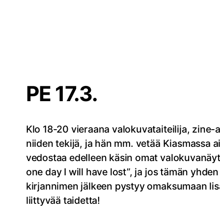
PE 17.3.
Klo 18-20 vieraana valokuvataiteilija, zine-
niiden tekijä, ja hän mm. vetää Kiasmassa a
vedostaa edelleen käsin omat valokuvanäytt
one day I will have lost”, ja jos tämän yh
kirjannimen jälkeen pystyy omaksumaan lisä
liittyvää taidetta!