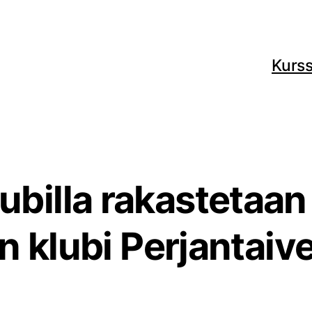
Kurss
billa rakastetaan 
klubi Perjantaiver