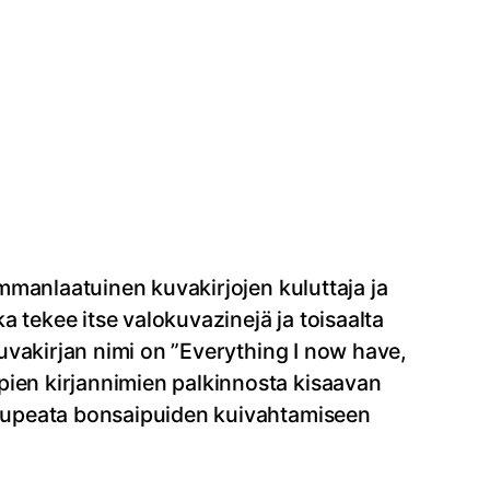
immanlaatuinen kuvakirjojen kuluttaja ja
 tekee itse valokuvazinejä ja toisaalta
uvakirjan nimi on ”Everything I now have,
pien kirjannimien palkinnosta kisaavan
si upeata bonsaipuiden kuivahtamiseen