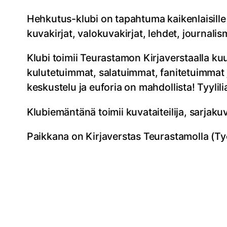
Hehkutus-klubi on tapahtuma kaikenlaisille ku
kuvakirjat, valokuvakirjat, lehdet, journalis
Klubi toimii Teurastamon Kirjaverstaalla kuu
kulutetuimmat, salatuimmat, fanitetuimmat j
keskustelu ja euforia on mahdollista! Tyylili
Klubiemäntänä toimii kuvataiteilija, sarjakuv
Paikkana on Kirjaverstas Teurastamolla (Ty