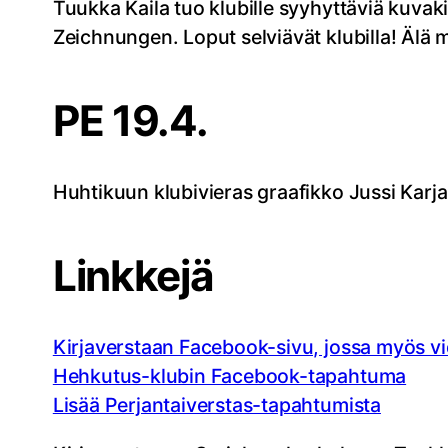
Tuukka Kaila tuo klubille syyhyttäviä kuvak
Zeichnungen. Loput selviävät klubilla! Älä 
PE 19.4.
Huhtikuun klubivieras graafikko Jussi Karj
Linkkejä
Kirjaverstaan Facebook-sivu, jossa myös v
Hehkutus-klubin Facebook-tapahtuma
Lisää Perjantaiverstas-tapahtumista