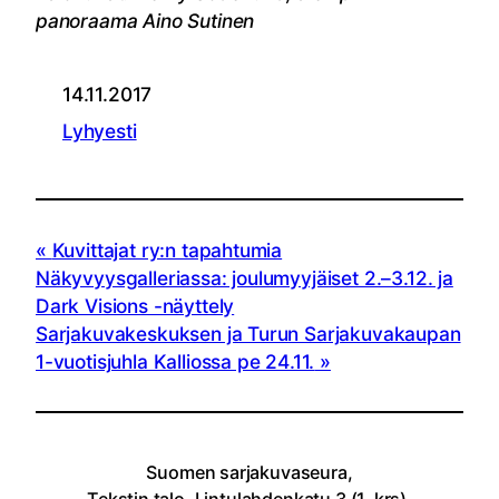
panoraama Aino Sutinen
14.11.2017
Lyhyesti
Kuvittajat ry:n tapahtumia
Näkyvyysgalleriassa: joulumyyjäiset 2.–3.12. ja
Dark Visions -näyttely
Sarjakuvakeskuksen ja Turun Sarjakuvakaupan
1-vuotisjuhla Kalliossa pe 24.11.
Suomen sarjakuvaseura,
Tekstin talo, Lintulahdenkatu 3 (1. krs),