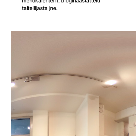
menokalenterit, blogihaastattelu
taiteilijasta jne.