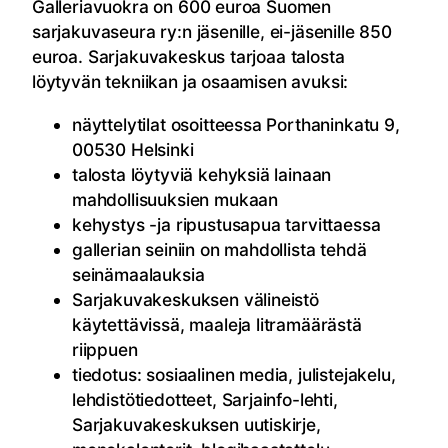
Galleriavuokra on 600 euroa Suomen
sarjakuvaseura ry:n jäsenille, ei-jäsenille 850
euroa. Sarjakuvakeskus tarjoaa talosta
löytyvän tekniikan ja osaamisen avuksi:
näyttelytilat osoitteessa Porthaninkatu 9,
00530 Helsinki
talosta löytyviä kehyksiä lainaan
mahdollisuuksien mukaan
kehystys -ja ripustusapua tarvittaessa
gallerian seiniin on mahdollista tehdä
seinämaalauksia
Sarjakuvakeskuksen välineistö
käytettävissä, maaleja litramäärästä
riippuen
tiedotus: sosiaalinen media, julistejakelu,
lehdistötiedotteet, Sarjainfo-lehti,
Sarjakuvakeskuksen uutiskirje,