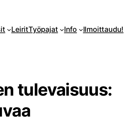
it
Leirit
Työpajat
Info
Ilmoittaudu!
n tulevaisuus:
uvaa