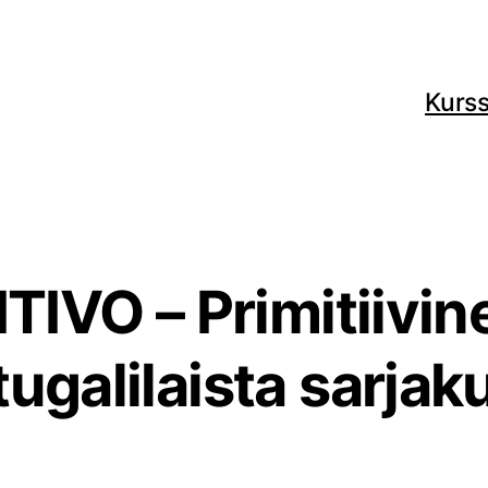
Kurss
IVO – Primitiivine
tugalilaista sarjak