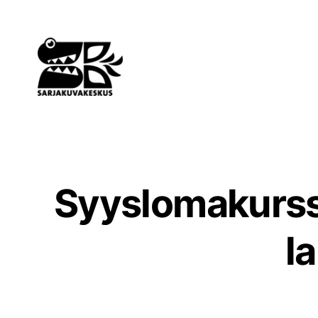
Siirry
sisältöön
Syyslomakurssi
l