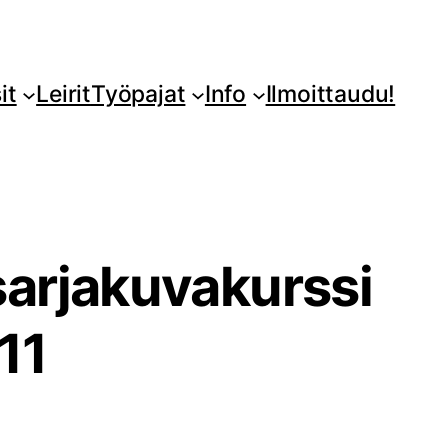
it
Leirit
Työpajat
Info
Ilmoittaudu!
sarjakuvakurssi
11