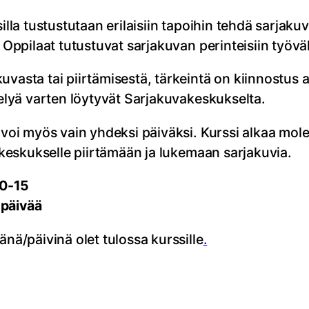
silla tustustutaan erilaisiin tapoihin tehdä sarjak
 Oppilaat tutustuvat sarjakuvan perinteisiin työväl
uvasta tai piirtämisestä, tärkeintä on kiinnostus 
telyä varten löytyvät Sarjakuvakeskukselta.
 voi myös vain yhdeksi päiväksi. Kurssi alkaa mol
vakeskukselle piirtämään ja lukemaan sarjakuvia.
10-15
 päivää
änä/päivinä olet tulossa kurssille
.