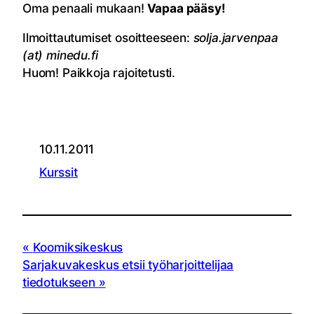
Oma penaali mukaan!
Vapaa pääsy!
Ilmoittautumiset osoitteeseen:
solja.jarvenpaa
(at) minedu.fi
Huom! Paikkoja rajoitetusti.
10.11.2011
Kurssit
Koomiksikeskus
Sarjakuvakeskus etsii työharjoittelijaa
tiedotukseen