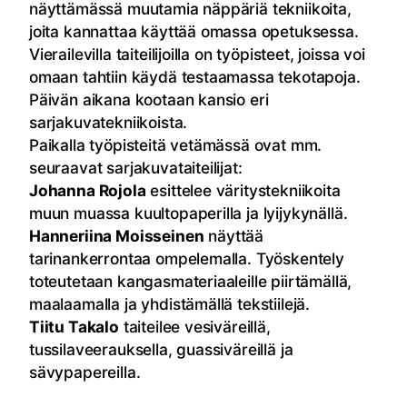
näyttämässä muutamia näppäriä tekniikoita,
joita kannattaa käyttää omassa opetuksessa.
Vierailevilla taiteilijoilla on työpisteet, joissa voi
omaan tahtiin käydä testaamassa tekotapoja.
Päivän aikana kootaan kansio eri
sarjakuvatekniikoista.
Paikalla työpisteitä vetämässä ovat mm.
seuraavat sarjakuvataiteilijat:
Johanna Rojola
esittelee väritystekniikoita
muun muassa kuultopaperilla ja lyijykynällä.
Hanneriina Moisseinen
näyttää
tarinankerrontaa ompelemalla. Työskentely
toteutetaan kangasmateriaaleille piirtämällä,
maalaamalla ja yhdistämällä tekstiilejä.
Tiitu Takalo
taiteilee vesiväreillä,
tussilaveerauksella, guassiväreillä ja
sävypapereilla.