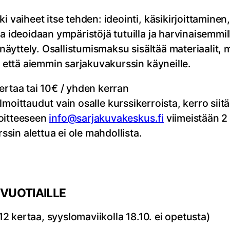
i vaiheet itse tehden: ideointi, käsikirjoittaminen
a ideoidaan ympäristöjä tutuilla ja harvinaisemmil
i näyttely. Osallistumismaksu sisältää materiaalit,
e että aiemmin sarjakuvakurssin käyneille.
ertaa tai 10€ / yhden kerran
ilmoittaudut vain osalle kurssikerroista, kerro siit
soitteeseen
info@sarjakuvakeskus.fi
viimeistään 2 
sin alettua ei ole mahdollista.
-VUOTIAILLE
 12 kertaa, syyslomaviikolla 18.10. ei opetusta)