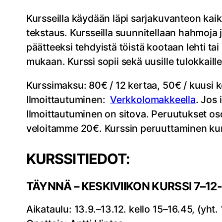
Kursseilla käydään läpi sarjakuvanteon kaikk
tekstaus. Kursseilla suunnitellaan hahmoja j
päätteeksi tehdyistä töistä kootaan lehti ta
mukaan. Kurssi sopii sekä uusille tulokkaill
Kurssimaksu: 80€ / 12 kertaa, 50€ / kuusi k
Ilmoittautuminen:
Verkkolomakkeella
. Jos 
Ilmoittautuminen on sitova. Peruutukset o
veloitamme 20€. Kurssin peruuttaminen kurs
KURSSITIEDOT:
TÄYNNÄ – KESKIVIIKON KURSSI 7–12
Aikataulu: 13.9.–13.12. kello 15–16.45, (yht.