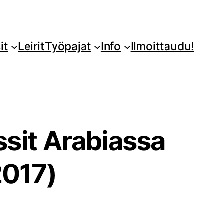
it
Leirit
Työpajat
Info
Ilmoittaudu!
ssit Arabiassa
2017)