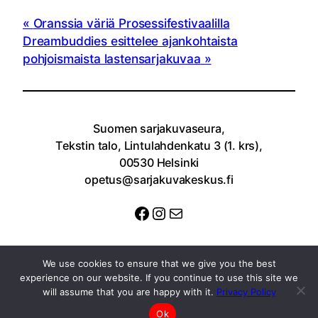
Oranssia väriä Prosessifestivaalilla
Dreambuddies esittelee ajankohtaista
pohjoismaista lastensarjakuvaa
Suomen sarjakuvaseura,
Tekstin talo, Lintulahdenkatu 3 (1. krs),
00530 Helsinki
opetus@sarjakuvakeskus.fi
Facebook
Instagram
Sähköposti
We use cookies to ensure that we give you the best
experience on our website. If you continue to use this site we
will assume that you are happy with it.
Privacy Policy
Ok