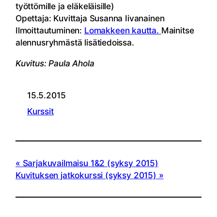
työttömille ja eläkeläisille)
Opettaja: Kuvittaja Susanna Iivanainen
Ilmoittautuminen:
Lomakkeen kautta.
Mainitse
alennusryhmästä lisätiedoissa.
Kuvitus: Paula Ahola
15.5.2015
Kurssit
Sarjakuvailmaisu 1&2 (syksy 2015)
Kuvituksen jatkokurssi (syksy 2015)