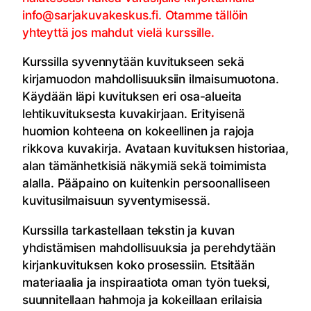
info@sarjakuvakeskus.fi. Otamme tällöin
yhteyttä jos mahdut vielä kurssille.
Kurssilla syvennytään kuvitukseen sekä
kirjamuodon mahdollisuuksiin ilmaisumuotona.
Käydään läpi kuvituksen eri osa-alueita
lehtikuvituksesta kuvakirjaan. Erityisenä
huomion kohteena on kokeellinen ja rajoja
rikkova kuvakirja. Avataan kuvituksen historiaa,
alan tämänhetkisiä näkymiä sekä toimimista
alalla. Pääpaino on kuitenkin persoonalliseen
kuvitusilmaisuun syventymisessä.
Kurssilla tarkastellaan tekstin ja kuvan
yhdistämisen mahdollisuuksia ja perehdytään
kirjankuvituksen koko prosessiin. Etsitään
materiaalia ja inspiraatiota oman työn tueksi,
suunnitellaan hahmoja ja kokeillaan erilaisia