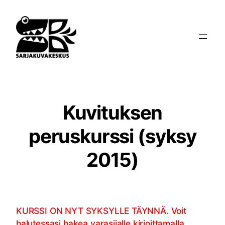
Siirry
sisältöön
Kuvituksen
peruskurssi (syksy
2015)
KURSSI ON NYT SYKSYLLE TÄYNNÄ. Voit
halutessasi hakea varasijalle kirjoittamalla