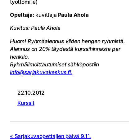
työttömille)
Opettaja:
kuvittaja
Paula Ahola
Kuvitus: Paula Ahola
Huom! Ryhmäalennus viiden hengen ryhmistä.
Alennus on 20% täydestä kurssihinnasta per
henkilö.
Ryhmäilmoittautumiset sähköpostiin
info@sarjakuvakeskus.fi.
22.10.2012
Kurssit
Sarjakuvaopettajien päivä 9.11.