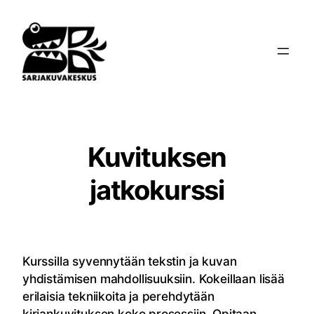
Siirry
sisältöön
Kuvituksen
jatkokurssi
Kurssilla syvennytään tekstin ja kuvan
yhdistämisen mahdollisuuksiin. Kokeillaan lisää
erilaisia tekniikoita ja perehdytään
kirjankuvituksen koko prosessiin. Opitaan