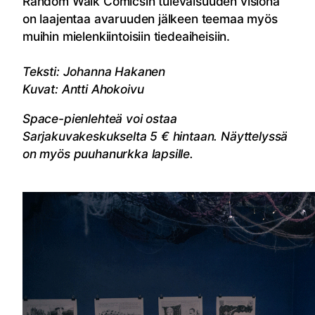
Random Walk Comicsin tulevaisuuden visiona
on laajentaa avaruuden jälkeen teemaa myös
muihin mielenkiintoisiin tiedeaiheisiin.
Teksti: Johanna Hakanen
Kuvat: Antti Ahokoivu
Space-pienlehteä voi ostaa
Sarjakuvakeskukselta 5 € hintaan. Näyttelyssä
on myös puuhanurkka lapsille.