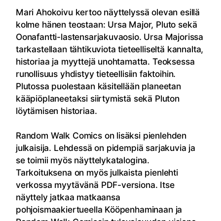
Mari Ahokoivu kertoo näyttelyssä olevan esillä
kolme hänen teostaan: Ursa Major, Pluto sekä
Oonafantti-lastensarjakuvaosio. Ursa Majorissa
tarkastellaan tähtikuviota tieteelliseltä kannalta,
historiaa ja myyttejä unohtamatta. Teoksessa
runollisuus yhdistyy tieteellisiin faktoihin.
Plutossa puolestaan käsitellään planeetan
kääpiöplaneetaksi siirtymistä sekä Pluton
löytämisen historiaa.
Random Walk Comics on lisäksi pienlehden
julkaisija. Lehdessä on pidempiä sarjakuvia ja
se toimii myös näyttelykatalogina.
Tarkoituksena on myös julkaista pienlehti
verkossa myytävänä PDF-versiona. Itse
näyttely jatkaa matkaansa
pohjoismaakiertueella Kööpenhaminaan ja