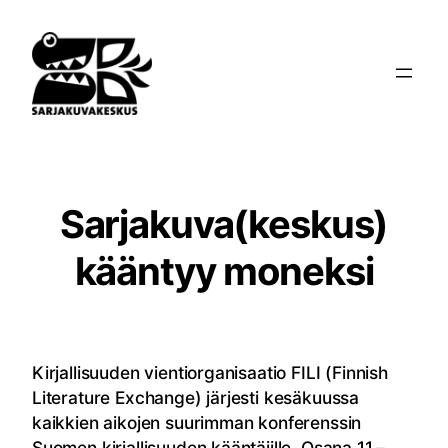
Siirry
sisältöön
Sarjakuva(keskus)
kääntyy moneksi
Kirjallisuuden vientiorganisaatio FILI (Finnish
Literature Exchange) järjesti kesäkuussa
kaikkien aikojen suurimman konferenssin
Suomen kirjallisuuden kääntäjille. Osana 11.–