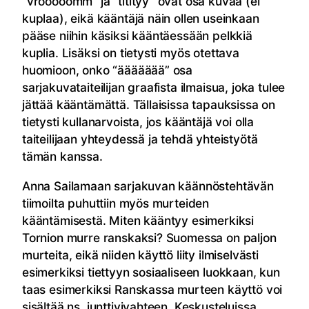
“vrooooomm” ja “titityy” ovat osa kuvaa (ei
kuplaa), eikä kääntäjä näin ollen useinkaan
pääse niihin käsiksi kääntäessään pelkkiä
kuplia. Lisäksi on tietysti myös otettava
huomioon, onko “äääääää” osa
sarjakuvataiteilijan graafista ilmaisua, joka tulee
jättää kääntämättä. Tällaisissa tapauksissa on
tietysti kullanarvoista, jos kääntäjä voi olla
taiteilijaan yhteydessä ja tehdä yhteistyötä
tämän kanssa.
Anna Sailamaan sarjakuvan käännöstehtävän
tiimoilta puhuttiin myös murteiden
kääntämisestä. Miten kääntyy esimerkiksi
Tornion murre ranskaksi? Suomessa on paljon
murteita, eikä niiden käyttö liity ilmiselvästi
esimerkiksi tiettyyn sosiaaliseen luokkaan, kun
taas esimerkiksi Ranskassa murteen käyttö voi
sisältää ns. junttivivahteen. Keskusteluissa