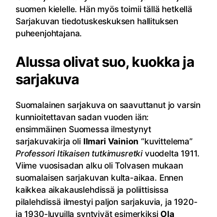
suomen kielelle. Hän myös toimii tällä hetkellä
Sarjakuvan tiedotuskeskuksen hallituksen
puheenjohtajana.
Alussa olivat suo, kuokka ja
sarjakuva
Suomalainen sarjakuva on saavuttanut jo varsin
kunnioitettavan sadan vuoden iän:
ensimmäinen Suomessa ilmestynyt
sarjakuvakirja oli
Ilmari Vainion
“kuvittelema”
Professori Itikaisen tutkimusretki
vuodelta 1911.
Viime vuosisadan alku oli Tolvasen mukaan
suomalaisen sarjakuvan kulta-aikaa. Ennen
kaikkea aikakauslehdissä ja poliittisissa
pilalehdissä ilmestyi paljon sarjakuvia, ja 1920-
ja 1930-luvuilla syntyivät esimerkiksi
Ola