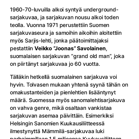
1960-70-luvuilla alkoi syntyä underground-
sarjakuvaa, ja sarjakuvan nousu alkoi toden
teolla. Vuonna 1971 perustettiin Suomen
sarjakuvaseura ja samoihin aikoihin aloitettiin
myös Sarjis-lehti, jonka päätoimittajaksi
pestattiin
Veikko “Joonas” Savolainen
,
suomalaisen sarjakuvan “grand old man”, joka
on piirtänyt sarjakuvaa jo 60 vuotta.
Tälläkin hetkellä suomalainen sarjakuva voi
hyvin. Tolvasen mukaan yhtenä syynä tähän on
omakustanteiden ja pienlehtien lisääntynyt
määrä. Suomessa myös sanomalehtisarjakuva
on vahva genre, mikä osaltaan vankistaa
sarjakuvan asemaa päivittäin. Esimerkiksi
Helsingin Sanomien Kuukausiliitteessä
ilmestynyttä Mämmilä-sarjakuvaa luki
parhaimmillaan 1,5 miljoonaa Kuukausiliitteen