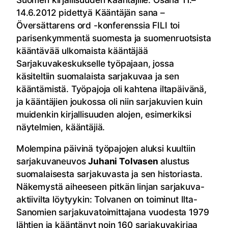
14.6.2012 pidettyä Kääntäjän sana –
Översättarens ord -konferenssia FILI toi
parisenkymmentä suomesta ja suomenruotsista
kääntävää ulkomaista kääntäjää
Sarjakuvakeskukselle työpajaan, jossa
käsiteltiin suomalaista sarjakuvaa ja sen
kääntämistä. Työpajoja oli kahtena iltapäivänä,
ja kääntäjien joukossa oli niin sarjakuvien kuin
muidenkin kirjallisuuden alojen, esimerkiksi
näytelmien, kääntäjiä.
Molempina päivinä työpajojen aluksi kuultiin
sarjakuvaneuvos
Juhani Tolvasen
alustus
suomalaisesta sarjakuvasta ja sen historiasta.
Näkemystä aiheeseen pitkän linjan sarjakuva-
aktiivilta löytyykin: Tolvanen on toiminut Ilta-
Sanomien sarjakuvatoimittajana vuodesta 1979
lähtien ja kääntänyt noin 160 sarjakuvakirjaa