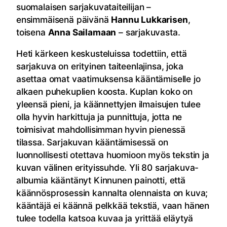
suomalaisen sarjakuvataiteilijan –
ensimmäisenä päivänä
Hannu Lukkarisen
,
toisena
Anna Sailamaan
– sarjakuvasta.
Heti kärkeen keskusteluissa todettiin, että
sarjakuva on erityinen taiteenlajinsa, joka
asettaa omat vaatimuksensa kääntämiselle jo
alkaen puhekuplien koosta. Kuplan koko on
yleensä pieni, ja käännettyjen ilmaisujen tulee
olla hyvin harkittuja ja punnittuja, jotta ne
toimisivat mahdollisimman hyvin pienessä
tilassa. Sarjakuvan kääntämisessä on
luonnollisesti otettava huomioon myös tekstin ja
kuvan välinen erityissuhde. Yli 80 sarjakuva-
albumia kääntänyt Kinnunen painotti, että
käännösprosessin kannalta olennaista on kuva;
kääntäjä ei käännä pelkkää tekstiä, vaan hänen
tulee todella katsoa kuvaa ja yrittää eläytyä