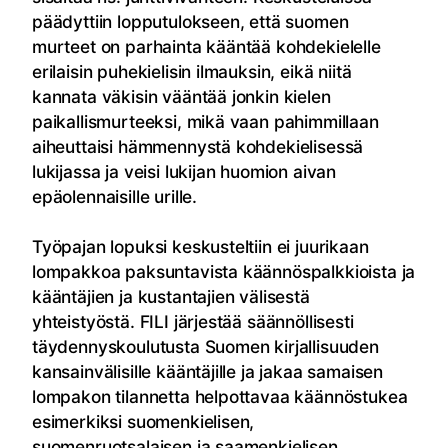
päädyttiin lopputulokseen, että suomen
murteet on parhainta kääntää kohdekielelle
erilaisin puhekielisin ilmauksin, eikä niitä
kannata väkisin vääntää jonkin kielen
paikallismurteeksi, mikä vaan pahimmillaan
aiheuttaisi hämmennystä kohdekielisessä
lukijassa ja veisi lukijan huomion aivan
epäolennaisille urille.
Työpajan lopuksi keskusteltiin ei juurikaan
lompakkoa paksuntavista käännöspalkkioista ja
kääntäjien ja kustantajien välisestä
yhteistyöstä. FILI järjestää säännöllisesti
täydennyskoulutusta Suomen kirjallisuuden
kansainvälisille kääntäjille ja jakaa samaisen
lompakon tilannetta helpottavaa käännöstukea
esimerkiksi suomenkielisen,
suomenruotsalaisen ja saamenkielisen