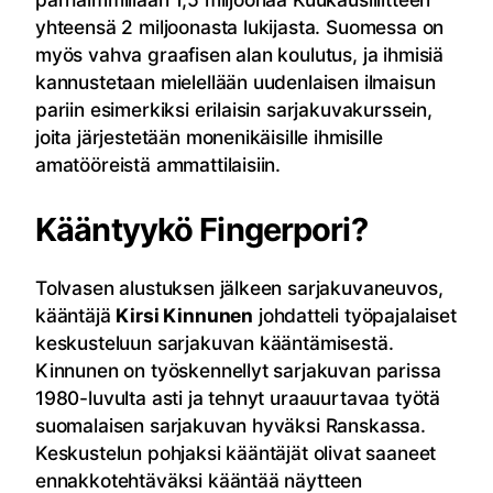
yhteensä 2 miljoonasta lukijasta. Suomessa on
myös vahva graafisen alan koulutus, ja ihmisiä
kannustetaan mielellään uudenlaisen ilmaisun
pariin esimerkiksi erilaisin sarjakuvakurssein,
joita järjestetään monenikäisille ihmisille
amatööreistä ammattilaisiin.
Kääntyykö Fingerpori?
Tolvasen alustuksen jälkeen sarjakuvaneuvos,
kääntäjä
Kirsi Kinnunen
johdatteli työpajalaiset
keskusteluun sarjakuvan kääntämisestä.
Kinnunen on työskennellyt sarjakuvan parissa
1980-luvulta asti ja tehnyt uraauurtavaa työtä
suomalaisen sarjakuvan hyväksi Ranskassa.
Keskustelun pohjaksi kääntäjät olivat saaneet
ennakkotehtäväksi kääntää näytteen