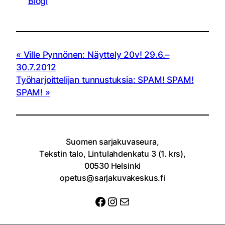
Blogi
Ville Pynnönen: Näyttely 20v! 29.6.–
30.7.2012
Työharjoittelijan tunnustuksia: SPAM! SPAM!
SPAM!
Suomen sarjakuvaseura,
Tekstin talo, Lintulahdenkatu 3 (1. krs),
00530 Helsinki
opetus@sarjakuvakeskus.fi
Facebook
Instagram
Sähköposti