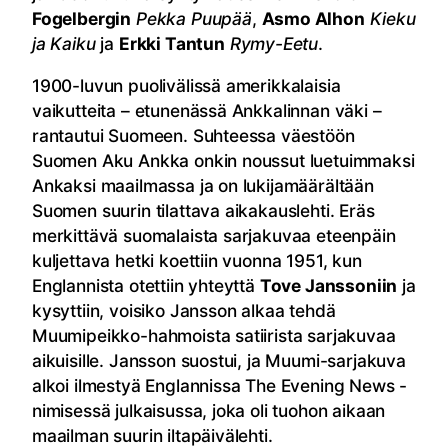
Fogelbergin
Pekka Puupää
,
Asmo Alhon
Kieku
ja Kaiku
ja
Erkki Tantun
Rymy-Eetu
.
1900-luvun puolivälissä amerikkalaisia
vaikutteita – etunenässä Ankkalinnan väki –
rantautui Suomeen. Suhteessa väestöön
Suomen Aku Ankka onkin noussut luetuimmaksi
Ankaksi maailmassa ja on lukijamäärältään
Suomen suurin tilattava aikakauslehti. Eräs
merkittävä suomalaista sarjakuvaa eteenpäin
kuljettava hetki koettiin vuonna 1951, kun
Englannista otettiin yhteyttä
Tove Janssoniin
ja
kysyttiin, voisiko Jansson alkaa tehdä
Muumipeikko-hahmoista satiirista sarjakuvaa
aikuisille. Jansson suostui, ja Muumi-sarjakuva
alkoi ilmestyä Englannissa The Evening News -
nimisessä julkaisussa, joka oli tuohon aikaan
maailman suurin iltapäivälehti.