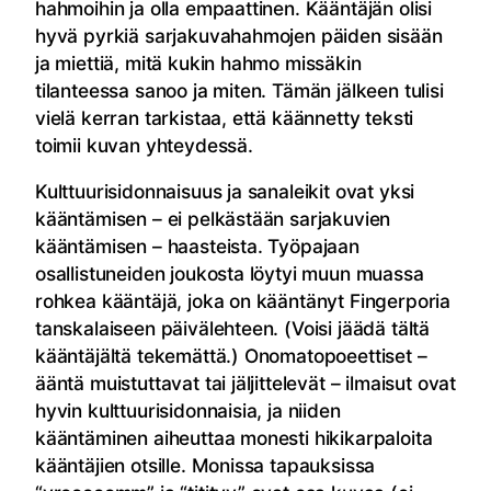
hahmoihin ja olla empaattinen. Kääntäjän olisi
hyvä pyrkiä sarjakuvahahmojen päiden sisään
ja miettiä, mitä kukin hahmo missäkin
tilanteessa sanoo ja miten. Tämän jälkeen tulisi
vielä kerran tarkistaa, että käännetty teksti
toimii kuvan yhteydessä.
Kulttuurisidonnaisuus ja sanaleikit ovat yksi
kääntämisen – ei pelkästään sarjakuvien
kääntämisen – haasteista. Työpajaan
osallistuneiden joukosta löytyi muun muassa
rohkea kääntäjä, joka on kääntänyt Fingerporia
tanskalaiseen päivälehteen. (Voisi jäädä tältä
kääntäjältä tekemättä.) Onomatopoeettiset –
ääntä muistuttavat tai jäljittelevät – ilmaisut ovat
hyvin kulttuurisidonnaisia, ja niiden
kääntäminen aiheuttaa monesti hikikarpaloita
kääntäjien otsille. Monissa tapauksissa